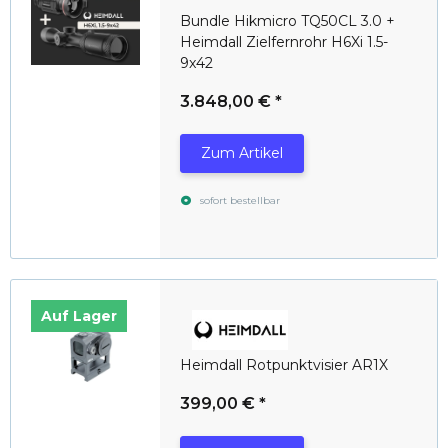
Bundle Hikmicro TQ50CL 3.0 +
Heimdall Zielfernrohr H6Xi 1.5-
9x42
3.848,00 €
*
Zum Artikel
sofort bestellbar
Auf Lager
Heimdall Rotpunktvisier AR1X
399,00 €
*