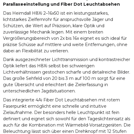
Parallaxeeinstellung und Fiber Dot Leuchtabsehen
Das Heimdall H8Xi 2–16x50 ist ein leistungsstarkes,
lichtstarkes Zielfernrohr für anspruchsvolle Jäger und
Schützen, die Wert auf Präzision, klare Optik und
zuverlässige Mechanik legen. Mit einem breiten
Vergrößerungsbereich von 2x bis 16x eignet es sich ideal für
präzise Schüsse auf mittlere und weite Entfernungen, ohne
dabei an Flexibilität zu verlieren.
Dank ausgezeichneter Lichttransmission und kontrastreicher
Optik liefert das H8Xi selbst bei schwierigen
Lichtverhältnissen gestochen scharfe und detailreiche Bilder.
Das große Sehfeld von 20 bis 3 m auf 100 m sorgt für eine
gute Übersicht und erleichtert die Zielerfassung in
unterschiedlichen Jagdsituationen.
Das integrierte 4Ai Fiber Dot Leuchtabsehen mit rotem
Faserpunkt ermöglicht eine schnelle und intuitive
Zielaufnahme. Der besonders helle Leuchtpunkt ist fein
definiert und eignet sich sowohl für den Tageslichteinsatz als
auch für die Kombination mit Wärmebild-Vorsatzgeräten. Die
Beleuchtung lässt sich über einen Drehknopf mit 12 Stufen