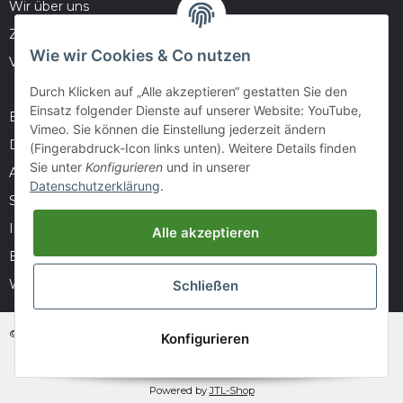
Wir über uns
Zahlungsmöglichkeiten
Wie wir Cookies & Co nutzen
Versandinformationen
Durch Klicken auf „Alle akzeptieren“ gestatten Sie den
Einsatz folgender Dienste auf unserer Website: YouTube,
Barrierefreiheitserklärung
Vimeo. Sie können die Einstellung jederzeit ändern
Datenschutz
(Fingerabdruck-Icon links unten). Weitere Details finden
Sie unter
Konfigurieren
und in unserer
AGB
Datenschutzerklärung
.
Sitemap
Impressum
Alle akzeptieren
Batteriegesetzhinweise
Widerrufsrecht
Schließen
© huntivity-group.at
Konfigurieren
* Alle Preise inkl. gesetzlicher USt., zzgl.
Versand
Powered by
JTL-Shop