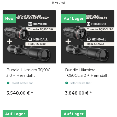
9 Artikel
Neu
Auf Lager
Bundle Hikmicro TQ50C
Bundle Hikmicro
3.0 + Heimdall
TQ50CL 3.0 + Heimdall
Zielfernrohr H6Xi 1.5-
Zielfernrohr H6Xi 1.5-
sofort bestellbar
sofort bestellbar
9x42
9x42
3.548,00 €
*
3.848,00 €
*
Auf Lager
Auf Lager