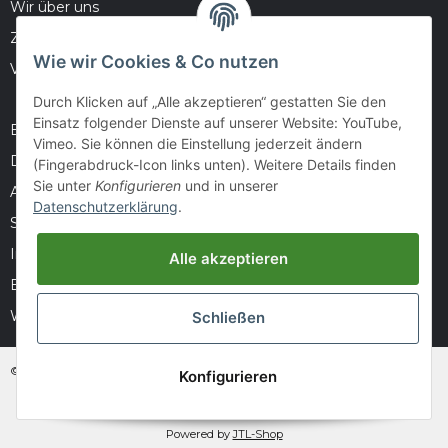
Wir über uns
Zahlungsmöglichkeiten
Wie wir Cookies & Co nutzen
Versandinformationen
Durch Klicken auf „Alle akzeptieren“ gestatten Sie den
Einsatz folgender Dienste auf unserer Website: YouTube,
Barrierefreiheitserklärung
Vimeo. Sie können die Einstellung jederzeit ändern
Datenschutz
(Fingerabdruck-Icon links unten). Weitere Details finden
Sie unter
Konfigurieren
und in unserer
AGB
Datenschutzerklärung
.
Sitemap
Impressum
Alle akzeptieren
Batteriegesetzhinweise
Widerrufsrecht
Schließen
© huntivity-group.at
Konfigurieren
* Alle Preise inkl. gesetzlicher USt., zzgl.
Versand
Powered by
JTL-Shop