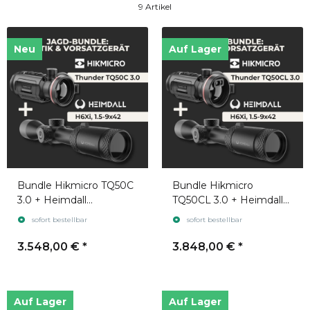
9 Artikel
Neu
Auf Lager
Bundle Hikmicro TQ50C
Bundle Hikmicro
3.0 + Heimdall
TQ50CL 3.0 + Heimdall
Zielfernrohr H6Xi 1.5-
Zielfernrohr H6Xi 1.5-
sofort bestellbar
sofort bestellbar
9x42
9x42
3.548,00 €
*
3.848,00 €
*
Auf Lager
Auf Lager