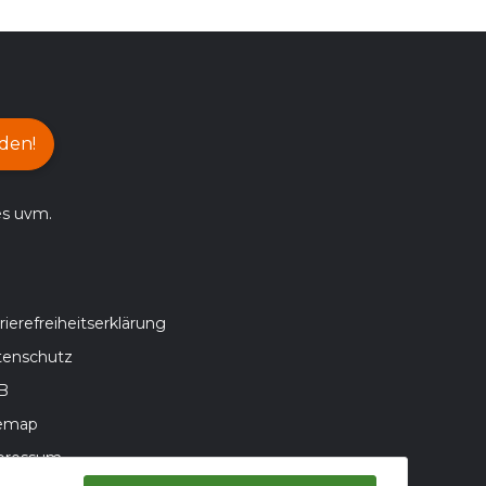
den!
es uvm.
rierefreiheitserklärung
tenschutz
B
temap
pressum