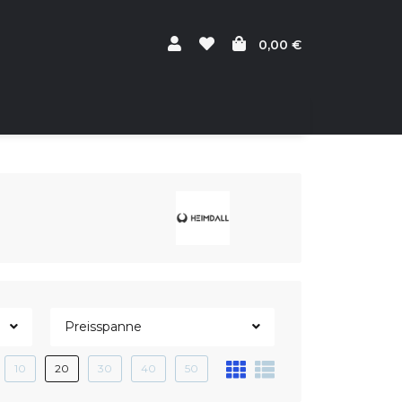
0,00 €
Preisspanne
10
20
30
40
50