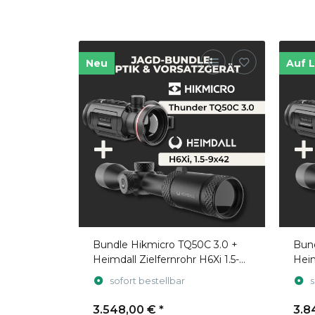
Neu
Auf 
Bundle Hikmicro TQ50C 3.0 +
Bund
Heimdall Zielfernrohr H6Xi 1.5-
Heim
9x42
9x4
sofort bestellbar
s
3.548,00 €
*
3.8