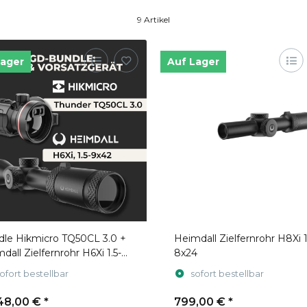
9 Artikel
Lager
Auf Lager
le Hikmicro TQ50CL 3.0 +
Heimdall Zielfernrohr H8Xi 1
dall Zielfernrohr H6Xi 1.5-
8x24
2
ofort bestellbar
sofort bestellbar
48,00 €
*
799,00 €
*