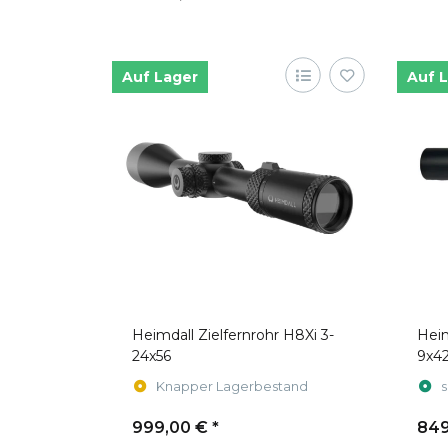
Auf Lager
Auf 
Heimdall Zielfernrohr H8Xi 3-
Heim
24x56
9x4
Knapper Lagerbestand
s
999,00 €
*
849