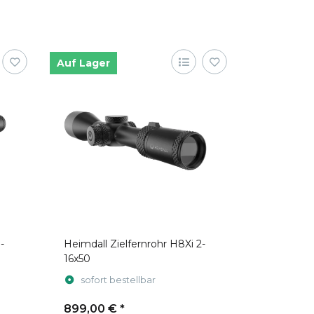
Auf Lager
-
Heimdall Zielfernrohr H8Xi 2-
16x50
sofort bestellbar
899,00 €
*