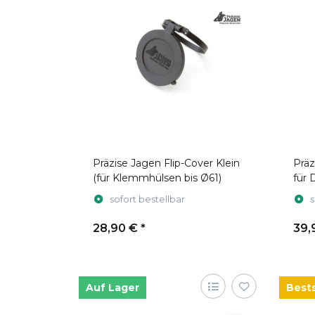
Präzise Jagen Flip-Cover Klein
Präzise J
(für Klemmhülsen bis Ø61)
für 
(St
sofort bestellbar
s
28,90 €
*
39,
Auf Lager
Bests