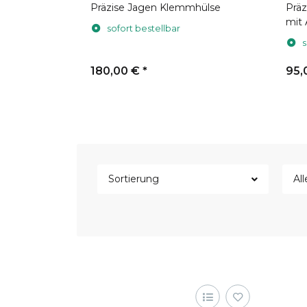
enring
Präzise Jagen Klemmhülse
Präz
mit
sofort bestellbar
M43
s
180,00 €
*
95,
Sortierung
All