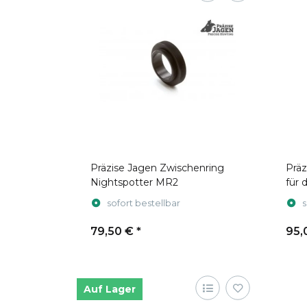
Präzise Jagen Zwischenring
Präz
Nightspotter MR2
für 
FD1
sofort bestellbar
s
79,50 €
*
95,
Auf Lager