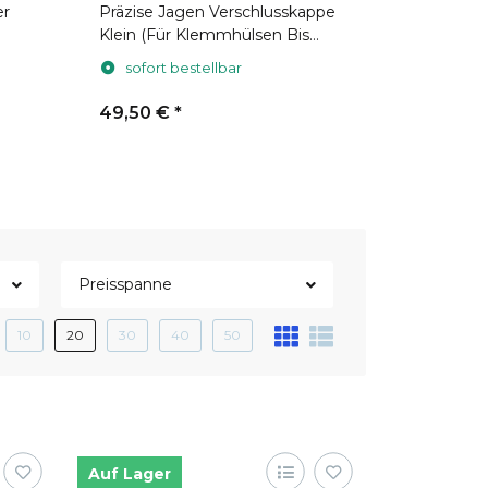
er
Präzise Jagen Verschlusskappe
Präzise J
Klein (Für Klemmhülsen Bis
mit Ansch
Ø61)
für Pulsar
sofort bestellbar
sofort 
49,50 €
*
95,00 €
Preisspanne
10
20
30
40
50
Auf Lager