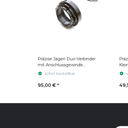
Präzise Jagen Duo-Verbinder
Präz
mit Anschlussgewinde
Klei
M52x0,75 (für Hikmicro
Ø61)
sofort bestellbar
s
Thunder)
95,00 €
*
49,