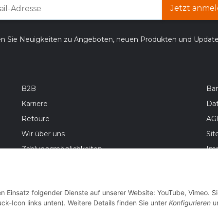
Jetzt anmel
en Sie Neuigkeiten zu Angeboten, neuen Produkten und Updat
B2B
Bar
Karriere
Da
Retoure
AG
Wir über uns
Si
Zahlungsmöglichkeiten
Im
Versandinformationen
Bat
Wid
en Einsatz folgender Dienste auf unserer Website: YouTube, Vimeo. S
ck-Icon links unten). Weitere Details finden Sie unter
Konfigurieren
un