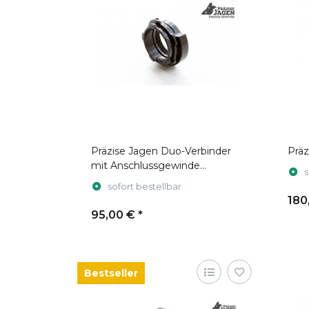
Präzise Jagen Duo-Verbinder
Prä
mit Anschlussgewinde
s
M44x0,75
sofort bestellbar
180
95,00 €
*
Bestseller