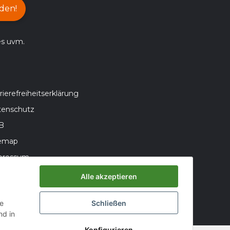
den!
es uvm.
rierefreiheitserklärung
tenschutz
B
temap
pressum
teriegesetzhinweise
Alle akzeptieren
errufsrecht
ie
Schließen
d in
Konfigurieren