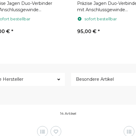
ise Jagen Duo-Verbinder
Präzise Jagen Duo-Verbind
 Anschlussgewinde
mit Anschlussgewinde
x0,75
M52x0,75 (für Hikmicro
ofort bestellbar
sofort bestellbar
Thunder)
00 €
*
95,00 €
*
e Hersteller
Besondere Artikel
14 Artikel