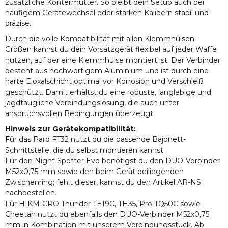
zusätzliche Kontermutter. So bleibt dein Setup auch bei
häufigem Gerätewechsel oder starken Kalibern stabil und
präzise.
Durch die volle Kompatibilität mit allen Klemmhülsen-
Größen kannst du dein Vorsatzgerät flexibel auf jeder Waffe
nutzen, auf der eine Klemmhülse montiert ist. Der Verbinder
besteht aus hochwertigem Aluminium und ist durch eine
harte Eloxalschicht optimal vor Korrosion und Verschleiß
geschützt. Damit erhältst du eine robuste, langlebige und
jagdtaugliche Verbindungslösung, die auch unter
anspruchsvollen Bedingungen überzeugt.
Hinweis zur Gerätekompatibilität:
Für das Pard FT32 nutzt du die passende Bajonett-
Schnittstelle, die du selbst montieren kannst.
Für den Night Spotter Evo benötigst du den DUO-Verbinder
M52x0,75 mm sowie den beim Gerät beiliegenden
Zwischenring; fehlt dieser, kannst du den Artikel AR-NS
nachbestellen.
Für HIKMICRO Thunder TE19C, TH35, Pro TQ50C sowie
Cheetah nutzt du ebenfalls den DUO-Verbinder M52x0,75
mm in Kombination mit unserem Verbindungsstück. Ab