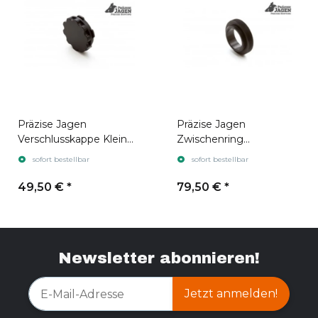
Präzise Jagen
Präzise Jagen
Verschlusskappe Klein
Zwischenring
(Für Klemmhülsen Bis
Nightspotter MR2
sofort bestellbar
sofort bestellbar
Ø61)
49,50 €
*
79,50 €
*
Newsletter abonnieren!
Jetzt anmelden!