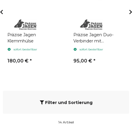
Präzise Jagen
Präzise Jagen Duo-
Klemmhülse
Verbinder mit
Anschlussgewinde
sofort bestellbar
sofort bestellbar
M43x0,75
180,00 €
*
95,00 €
*
Filter und Sortierung
14 Artikel