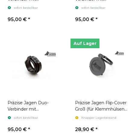
Anschlussgewinde
Anschlussgewinde
sofort bestellbar
sofort bestellbar
M44x0,75
M52x0,75 (für Hikmicro
Thunder)
95,00 €
*
95,00 €
*
Auf Lager
Präzise Jagen Duo-
Präzise Jagen Flip-Cover
Verbinder mit
Groß (für Klemmhülsen
Anschlussgewinde
ab ø62)
sofort bestellbar
Knapper Lagerbestand
M52x1
95,00 €
*
28,90 €
*