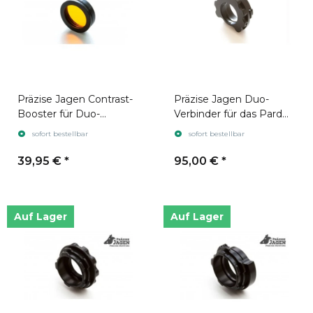
Präzise Jagen Contrast-
Präzise Jagen Duo-
Booster für Duo-
Verbinder für das Pard
Verbinder Orange
FT32 / FT32 LRF & FD1
sofort bestellbar
sofort bestellbar
(Stecksystem)
39,95 €
*
95,00 €
*
Auf Lager
Auf Lager