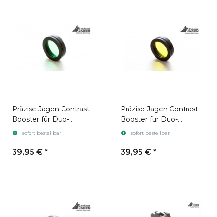
Präzise Jagen Contrast-
Präzise Jagen Contrast-
Booster für Duo-
Booster für Duo-
Verbinder Grün
Verbinder Gelb
sofort bestellbar
sofort bestellbar
(Stecksystem)
(Stecksystem)
39,95 €
*
39,95 €
*