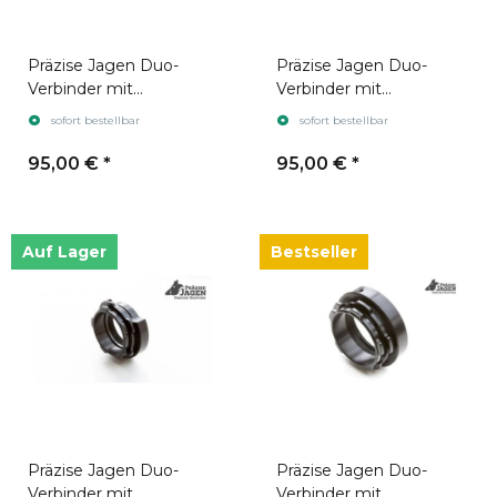
Präzise Jagen Duo-
Präzise Jagen Duo-
Verbinder mit
Verbinder mit
Anschlussgewinde
Anschlussgewinde
sofort bestellbar
sofort bestellbar
M35x1 für Pulsar Krypton
M43x0,75
& Proton
95,00 €
*
95,00 €
*
Auf Lager
Bestseller
Präzise Jagen Duo-
Präzise Jagen Duo-
Verbinder mit
Verbinder mit