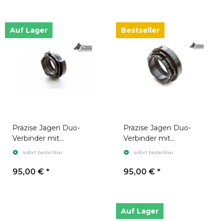
Auf Lager
Bestseller
Präzise Jagen Duo-
Präzise Jagen Duo-
Verbinder mit
Verbinder mit
Anschlussgewinde
Anschlussgewinde
sofort bestellbar
sofort bestellbar
M44x0,75
M52x0,75 (für Hikmicro
Thunder)
95,00 €
*
95,00 €
*
Auf Lager