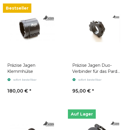
Bestseller
Präzise Jagen
Präzise Jagen Duo-
Klemmhülse
Verbinder für das Pard
FT32 / FT32 LRF & FD1
sofort bestellbar
sofort bestellbar
180,00 €
*
95,00 €
*
Auf Lager