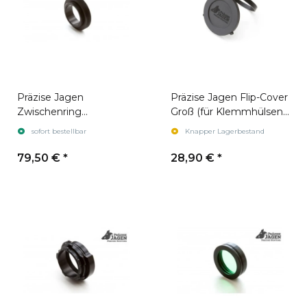
Präzise Jagen
Präzise Jagen Flip-Cover
Zwischenring
Groß (für Klemmhülsen
Nightspotter MR2
ab ø62)
sofort bestellbar
Knapper Lagerbestand
79,50 €
*
28,90 €
*