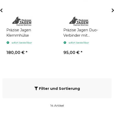
Präzise Jagen
Präzise Jagen Duo-
Klemmhülse
Verbinder mit
Anschlussgewinde
sofort bestellbar
sofort bestellbar
M43x0,75
180,00 €
*
95,00 €
*
Filter und Sortierung
14 Artikel