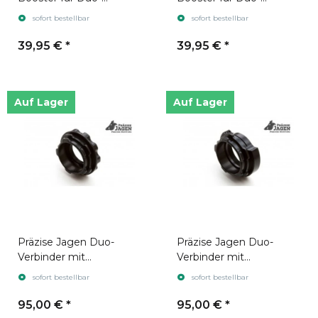
Verbinder Orange
Verbinder Gelb
sofort bestellbar
sofort bestellbar
(Stecksystem)
(Stecksystem)
39,95 €
*
39,95 €
*
Auf Lager
Auf Lager
Präzise Jagen Duo-
Präzise Jagen Duo-
Verbinder mit
Verbinder mit
Anschlussgewinde
Anschlussgewinde
sofort bestellbar
sofort bestellbar
M35x1 für Pulsar Krypton
M43x0,75
& Proton
95,00 €
*
95,00 €
*