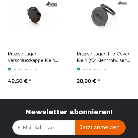
Präzise Jagen
Präzise Jagen Flip-Cover
Verschlusskappe Klein
Klein (für Klemmhülsen
(Für Klemmhülsen Bis
bis Ø61)
sofort bestellbar
sofort bestellbar
Ø61)
49,50 €
*
28,90 €
*
Newsletter abonnieren!
Jetzt anmelden!