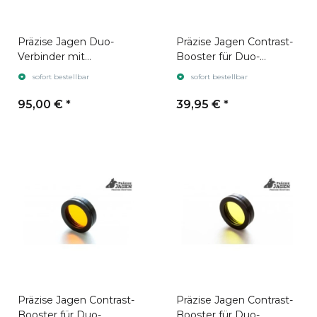
Präzise Jagen Duo-
Präzise Jagen Contrast-
Verbinder mit
Booster für Duo-
Anschlussgewinde
Verbinder Grün
sofort bestellbar
sofort bestellbar
M52x1
(Stecksystem)
95,00 €
*
39,95 €
*
Präzise Jagen Contrast-
Präzise Jagen Contrast-
Booster für Duo-
Booster für Duo-