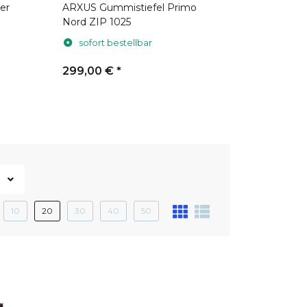
er
ARXUS Gummistiefel Primo
ARXUS Gu
Nord ZIP 1025
Nord LW 
sofort bestellbar
sofort 
299,00 €
*
299,00 
10
20
30
40
50