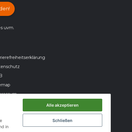
den!
es uvm.
rierefreiheitserklärung
tenschutz
B
temap
pressum
teriegesetzhinweise
Alle akzeptieren
errufsrecht
ie
Schließen
d in