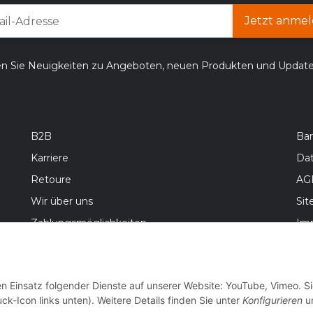
Jetzt anmel
en Sie Neuigkeiten zu Angeboten, neuen Produkten und Updat
B2B
Bar
Karriere
Da
Retoure
AG
Wir über uns
Si
Zahlungsmöglichkeiten
Im
Versandinformationen
Bat
Wid
en Einsatz folgender Dienste auf unserer Website: YouTube, Vimeo. S
ck-Icon links unten). Weitere Details finden Sie unter
Konfigurieren
un