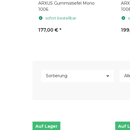
Pioneer
ARXUS Gummistiefel Mono
ARX
1006
100
sofort bestellbar
s
177,00 €
*
199
Sortierung
All
Auf Lager
Auf 