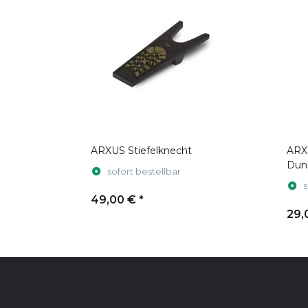
ARXUS Stiefelknecht
ARXU
Dun
sofort bestellbar
s
49,00 €
*
29,