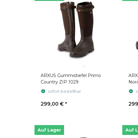
ARXUS Gummistiefel Primo
ARX
Country ZIP 1029
Nor
sofort bestellbar
s
299,00 €
*
299
Auf Lager
Auf 