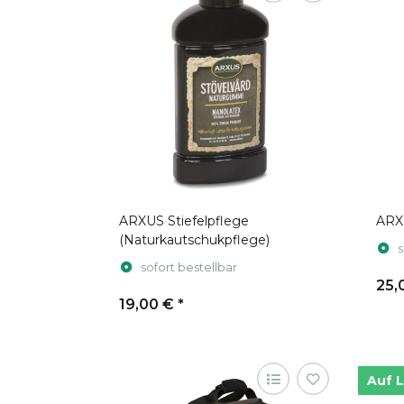
ARXUS Stiefelpflege
ARXU
(Naturkautschukpflege)
s
sofort bestellbar
25,
19,00 €
*
Auf 