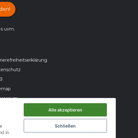
den!
es uvm.
rierefreiheitserklärung
tenschutz
B
temap
pressum
teriegesetzhinweise
Alle akzeptieren
errufsrecht
ie
Schließen
d in