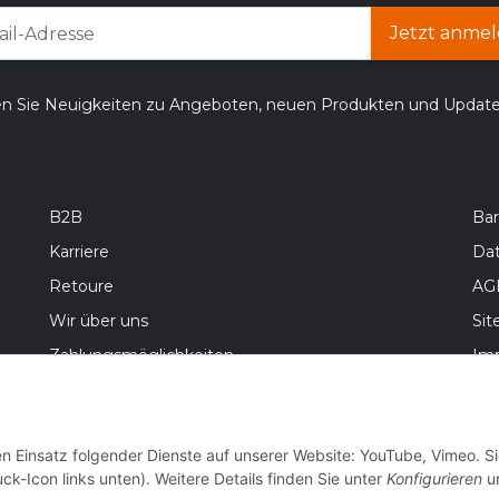
Jetzt anmel
en Sie Neuigkeiten zu Angeboten, neuen Produkten und Updat
B2B
Bar
Karriere
Da
Retoure
AG
Wir über uns
Si
Zahlungsmöglichkeiten
Im
Versandinformationen
Bat
Wid
en Einsatz folgender Dienste auf unserer Website: YouTube, Vimeo. S
ck-Icon links unten). Weitere Details finden Sie unter
Konfigurieren
un