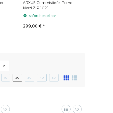
er
ARXUS Gummistiefel Primo
ARXUS Gu
Nord ZIP 1025
Nord LW 
sofort bestellbar
sofort 
299,00 €
*
299,00 
10
20
30
40
50