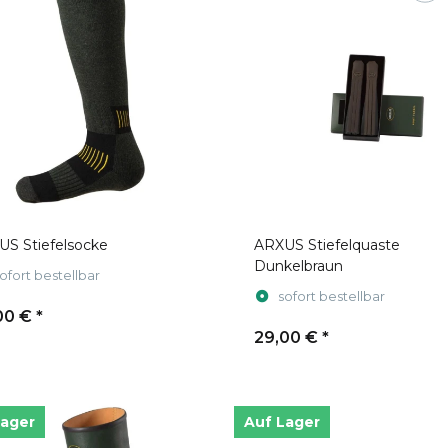
S Stiefelsocke
ARXUS Stiefelquaste
Dunkelbraun
ofort bestellbar
sofort bestellbar
00 €
*
29,00 €
*
Lager
Auf Lager