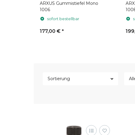
Pioneer
ARXUS Gummistiefel Mono
ARX
1006
100
sofort bestellbar
s
177,00 €
*
199
Sortierung
All