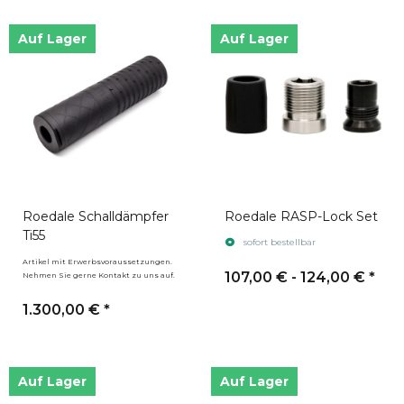
Auf Lager
Auf Lager
Roedale Schalldämpfer
Roedale RASP-Lock Set
Ti55
sofort bestellbar
Artikel mit Erwerbsvoraussetzungen.
107,00 € -
124,00 €
*
Nehmen Sie gerne Kontakt zu uns auf.
1.300,00 €
*
Auf Lager
Auf Lager