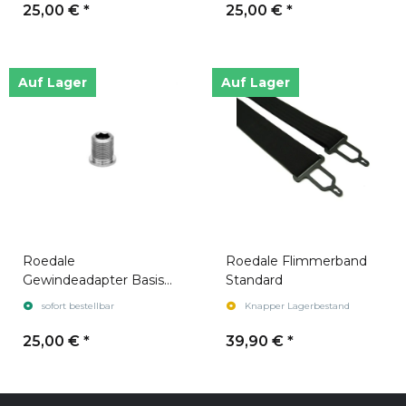
25,00 €
*
25,00 €
*
Auf Lager
Auf Lager
Roedale
Roedale Flimmerband
Gewindeadapter Basis
Standard
M18x1 Imperial
sofort bestellbar
Knapper Lagerbestand
25,00 €
*
39,90 €
*