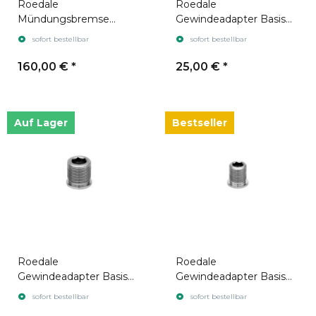
Roedale
Roedale
Mündungsbremse
Gewindeadapter Basis
(Gewinde) M15x1
M22x1,5 Metrisch
sofort bestellbar
sofort bestellbar
160,00 €
*
25,00 €
*
Auf Lager
Bestseller
Roedale
Roedale
Gewindeadapter Basis
Gewindeadapter Basis
M22x1,5 Imperial
M18x1 Metrisch
sofort bestellbar
sofort bestellbar