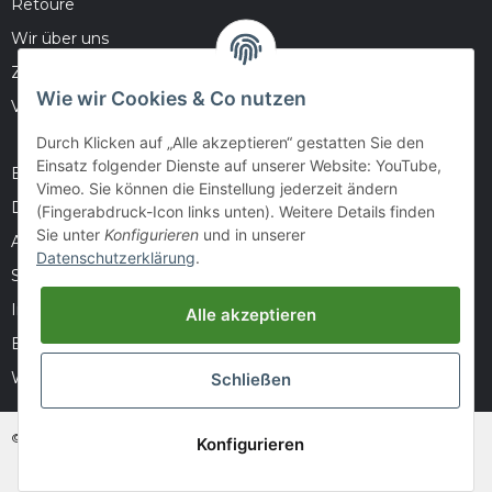
Retoure
Wir über uns
Zahlungsmöglichkeiten
Wie wir Cookies & Co nutzen
Versandinformationen
Durch Klicken auf „Alle akzeptieren“ gestatten Sie den
Einsatz folgender Dienste auf unserer Website: YouTube,
Barrierefreiheitserklärung
Vimeo. Sie können die Einstellung jederzeit ändern
Datenschutz
(Fingerabdruck-Icon links unten). Weitere Details finden
Sie unter
Konfigurieren
und in unserer
AGB
Datenschutzerklärung
.
Sitemap
Impressum
Alle akzeptieren
Batteriegesetzhinweise
Widerrufsrecht
Schließen
© huntivity-group.at
Konfigurieren
* Alle Preise inkl. gesetzlicher USt., zzgl.
Versand