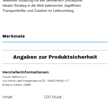
Selektiver Einabzug mit klar definiertem Druckpunkt
Idealer Einstieg in die Welt italienischer Jagdflinten
Transportkoffer und Zubehör im Lieferumfang
Merkmale
Angaben zur Produktsicherheit
Herstellerinformationen:
Fausti Stefano s.r.l.
Via Martiri dell'Indipendenza,70 - MARCHENO V.T.
Brescia, Italien, 25060
Inhalt:
1,00 Stück