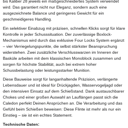
bis Kaliber 28 jeweils ein maßgeschneidertes System verwendet
wird. Das garantiert nicht nur Eleganz, sondern auch eine
ausgezeichnete Balance und geringeres Gewicht für ein
geschmeidigeres Handling.
Ein selektiver Einabzug mit präzisen, schnellen Klicks sorgt für klare
Kontrolle in jeder Schusssituation. Der zuverlässige Boxlock-
Mechanismus wird durch das exklusive Four Locks System ergänzt
– vier Verriegelungspunkte, die selbst stärkster Beanspruchung
widerstehen. Zwei zusätzliche Verschlusswarzen im Inneren der
Basküle arbeiten mit dem klassischen Monoblock zusammen und
sorgen für höchste Stabilität, auch bei extrem hoher
Schussbelastung oder leistungsstarker Munition.
Diese Bauweise sorgt für langanhaltende Präzision, verlängerte
Lebensdauer und ist ideal für Drückjagden, Wasservogeljagd oder
den intensiven Einsatz auf dem Schießstand. Dank austauschbarer
Chokes und einer großen Auswahl an Lauflängen passt sich die
Caledon perfekt Deinen Ansprüchen an. Die Verarbeitung und das
Gefühl beim Schießen beweisen: Diese Flinte ist mehr als nur ein
Einstieg – sie ist ein echtes Statement.
Technische Daten: