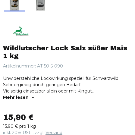
Wildlutscher Lock Salz süßer Mais
1 kg
Artikelnummer:
AT-50-5-090
Unwiderstehliche Lockwirkung speziell für Schwarzwild
Sehr ergiebig durch geringen Bedarf
Vielseitig einsetzbar allein oder mit Kirrgut
Langanhaltende Lockwirkung für nachhaltigen Erfolg
Mehr lesen
15,90 €
15,90 € pro 1 kg
inkl. 20% USt. , zzgl.
Versand