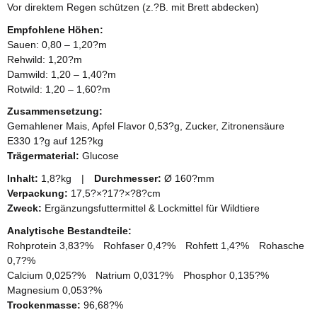
Vor direktem Regen schützen (z.?B. mit Brett abdecken)
Empfohlene Höhen:
Sauen: 0,80 – 1,20?m
Rehwild: 1,20?m
Damwild: 1,20 – 1,40?m
Rotwild: 1,20 – 1,60?m
Zusammensetzung:
Gemahlener Mais, Apfel Flavor 0,53?g, Zucker, Zitronensäure
E330 1?g auf 125?kg
Trägermaterial:
Glucose
Inhalt:
1,8?kg |
Durchmesser:
Ø 160?mm
Verpackung:
17,5?×?17?×?8?cm
Zweck:
Ergänzungsfuttermittel & Lockmittel für Wildtiere
Analytische Bestandteile:
Rohprotein 3,83?% Rohfaser 0,4?% Rohfett 1,4?% Rohasche
0,7?%
Calcium 0,025?% Natrium 0,031?% Phosphor 0,135?%
Magnesium 0,053?%
Trockenmasse:
96,68?%