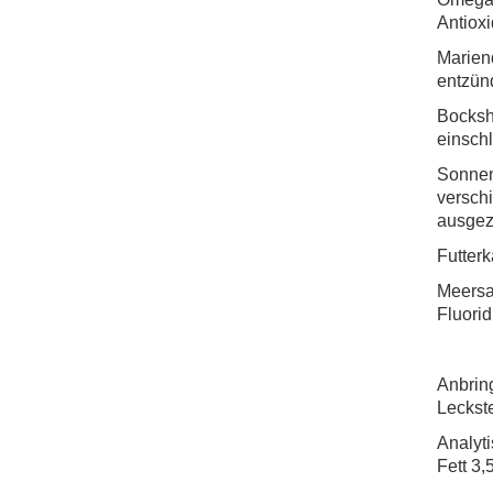
Antioxi
Mariend
entzün
Bocksh
einsch
Sonnen
versch
ausgez
Futterk
Meersa
Fluorid
Anbring
Leckste
Analyt
Fett 3