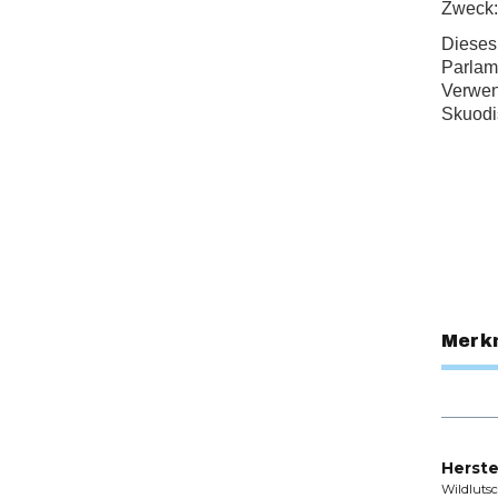
Zweck:
Dieses
Parlam
Verwend
Skuodi
Merk
Herste
Wildluts