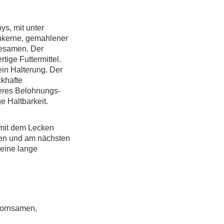
ys, mit unter
kerne, gemahlener
esamen. Der
tige Futtermittel.
ein Halterung. Der
ckhafte
deres Belohnungs-
e Haltbarkeit.
 mit dem Lecken
rden und am nächsten
 eine lange
kornsamen,