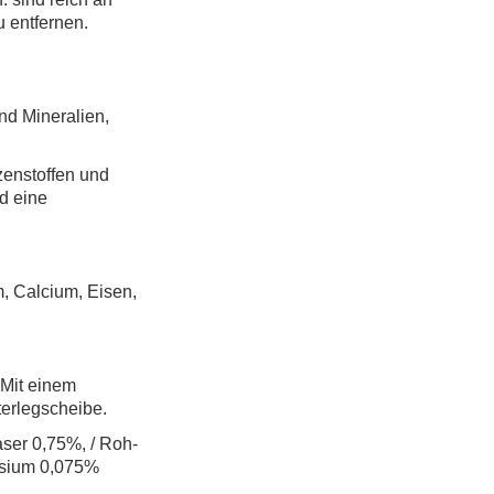
u entfernen.
nd Mineralien,
zenstoffen und
d eine
, Calcium, Eisen,
 Mit einem
terlegscheibe.
ser 0,75%, / Roh-
esium 0,075%