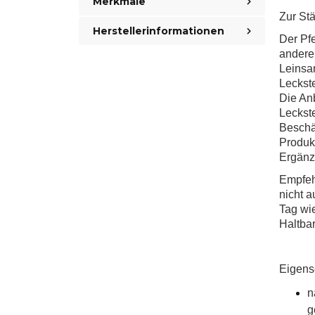
Merkmale
Zur St
Herstellerinformationen
Der Pfe
andere
Leinsa
Leckste
Die Anb
Leckste
Beschä
Produkt
Ergänzu
Empfeh
nicht a
Tag wie
Haltbar
Eigens
n
g