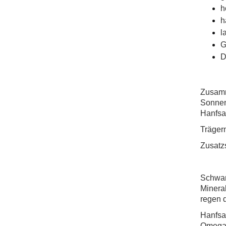
h
h
l
G
D
Zusamm
Sonnen
Hanfsa
Träger
Zusatzs
Schwar
Minera
regen 
Hanfsam
Omega-