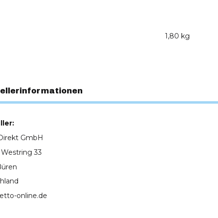
1,80 kg
ellerinformationen
ler:
Direkt GmbH
 Westring 33
Büren
hland
etto-online.de