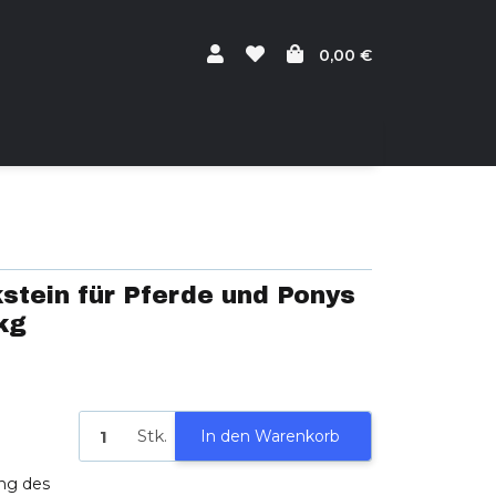
0,00 €
stein für Pferde und Ponys
kg
Stk.
In den Warenkorb
ng des