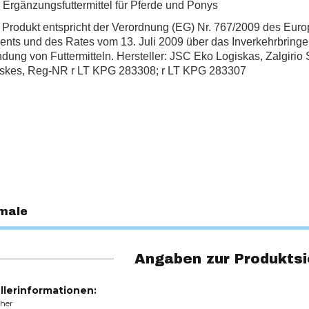
 Ergänzungsfuttermittel für Pferde und Ponys
 Produkt entspricht der Verordnung (EG) Nr. 767/2009 des Eur
ents und des Rates vom 13. Juli 2009 über das Inverkehrbringe
ung von Futtermitteln. Hersteller: JSC Eko Logiskas, Zalgirio S
skes, Reg-NR r LT KPG 283308; r LT KPG 283307
male
Angaben zur Produktsi
llerinformationen:
cher