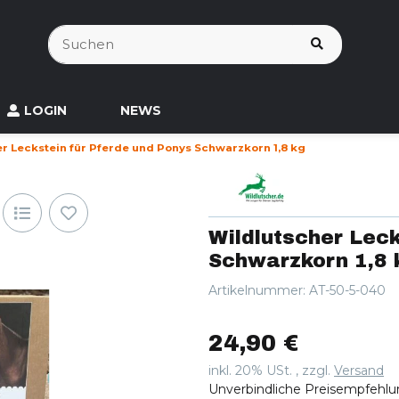
LOGIN
NEWS
r Leckstein für Pferde und Ponys Schwarzkorn 1,8 kg
Wildlutscher Leck
Schwarzkorn 1,8 
Artikelnummer:
AT-50-5-040
24,90 €
inkl. 20% USt. , zzgl.
Versand
Unverbindliche Preisempfehlu