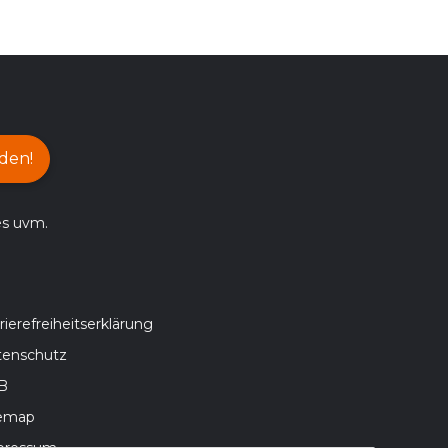
den!
es uvm.
rierefreiheitserklärung
tenschutz
B
temap
pressum