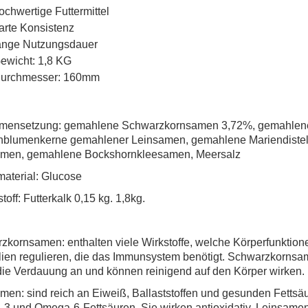
ochwertige Futtermittel
arte Konsistenz
ange Nutzungsdauer
ewicht: 1,8 KG
urchmesser: 160mm
ensetzung: gemahlene Schwarzkornsamen 3,72%, gemahlen
blumenkerne gemahlener Leinsamen, gemahlene Mariendiste
men, gemahlene Bockshornkleesamen, Meersalz
material: Glucose
toff: Futterkalk 0,15 kg. 1,8kg.
zkornsamen: enthalten viele Wirkstoffe, welche Körperfunktion
lien regulieren, die das Immunsystem benötigt. Schwarzkornsam
die Verdauung an und können reinigend auf den Körper wirken.
en: sind reich an Eiweiß, Ballaststoffen und gesunden Fettsäu
3 und Omega-6-Fettsäuren. Sie wirken antioxidativ. Leinsamen: