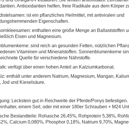
dantien. Antioxidantien helfen, freie Radikale aus dem Körper z
istelsamen: ist ein pflanzliches Heilmittel, mit antiviralen und
dungshemmenden Eigenschaften.
ornkleesamen: enthalten eine große Menge an Ballaststoffen u
ließlich Eisen und Magnesium.
blumenkerne: sind reich an gesunden Fetten, nützlichen Pflan
iedenen Vitaminen und Mineralstoffen. Sonnenblumenkerne sin
eichnete Quelle für verschiedene Nährstoffe.
alk: verfügt über einen hohen Anteil an Kalziumkarbonat.
lz: enthält unter anderem Natrium, Magnesium, Mangan, Kalium
, Jod und Kieselsäure.
ung: Leckstein gut in Reichweite der Pferde/Ponys befestigen.
inhalter, einem Seil, oder mit einer 180er Schrauben + M24 Un
ische Bestandteile: Rohasche 26,45%, Rohprotein 5,38%, Rohfa
,52%, Calcium 0,080%, Phosphor 0,18%, Natrium 9,70%, Magn