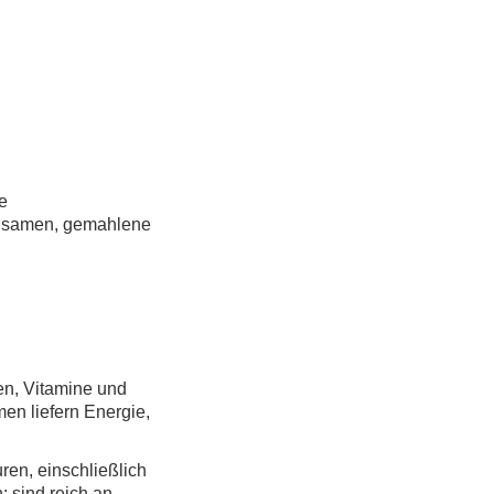
e
lsamen, gemahlene
en, Vitamine und
en liefern Energie,
ren, einschließlich
 sind reich an