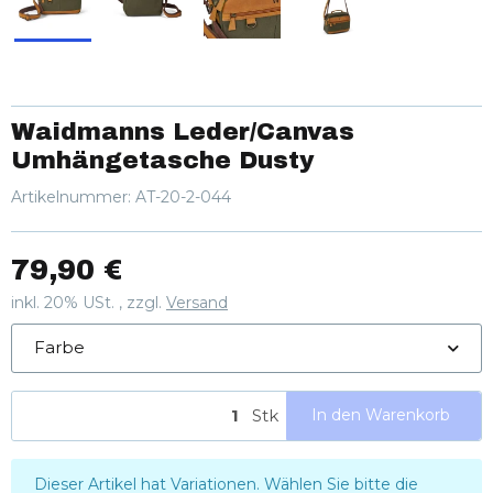
Waidmanns Leder/Canvas
Umhängetasche Dusty
Artikelnummer:
AT-20-2-044
79,90 €
inkl. 20% USt. , zzgl.
Versand
Farbe
Stk
In den Warenkorb
x
Dieser Artikel hat Variationen. Wählen Sie bitte die