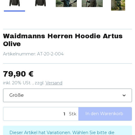
Waidmanns Herren Hoodie Artus
Olive
Artikelnummer:
AT-20-2-004
79,90 €
inkl. 20% USt. , zzgl.
Versand
Größe
Stk
In den Warenkorb
x
Dieser Artikel hat Variationen. Wählen Sie bitte die