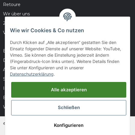
Retoure
Wir über uns
Zahlungsmöglichkeiten
Wie wir Cookies & Co nutzen
Versandinformationen
Durch Klicken auf „Alle akzeptieren“ gestatten Sie den
Einsatz folgender Dienste auf unserer Website: YouTube,
Barrierefreiheitserklärung
Vimeo. Sie können die Einstellung jederzeit ändern
Datenschutz
(Fingerabdruck-Icon links unten). Weitere Details finden
Sie unter
Konfigurieren
und in unserer
AGB
Datenschutzerklärung
.
Sitemap
Impressum
Alle akzeptieren
Batteriegesetzhinweise
Widerrufsrecht
Schließen
© huntivity-group.at
Konfigurieren
* Alle Preise inkl. gesetzlicher USt., zzgl.
Versand