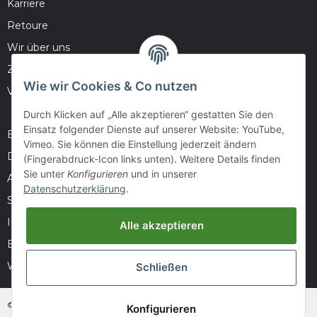
Karriere
Retoure
Wir über uns
Zahlungsmöglichkeiten
Wie wir Cookies & Co nutzen
Versandinformationen
Durch Klicken auf „Alle akzeptieren“ gestatten Sie den
Einsatz folgender Dienste auf unserer Website: YouTube,
Barrierefreiheitserklärung
Vimeo. Sie können die Einstellung jederzeit ändern
Datenschutz
(Fingerabdruck-Icon links unten). Weitere Details finden
Sie unter
Konfigurieren
und in unserer
AGB
Datenschutzerklärung
.
Sitemap
Impressum
Alle akzeptieren
Batteriegesetzhinweise
Widerrufsrecht
Schließen
© huntivity-group.at
Konfigurieren