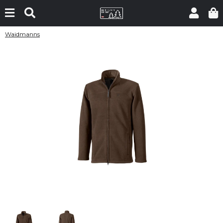
Waidmanns