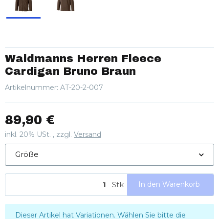
Waidmanns Herren Fleece
Cardigan Bruno Braun
Artikelnummer:
AT-20-2-007
89,90 €
inkl. 20% USt. , zzgl.
Versand
Größe
Stk
In den Warenkorb
x
Dieser Artikel hat Variationen. Wählen Sie bitte die