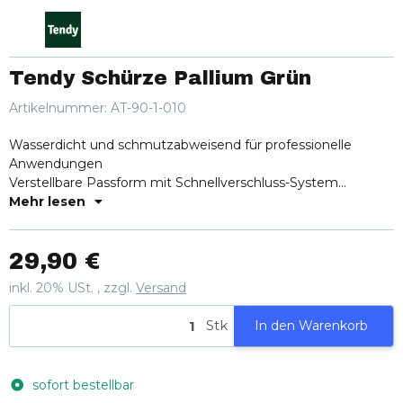
Tendy Schürze Pallium Grün
Artikelnummer:
AT-90-1-010
Wasserdicht und schmutzabweisend für professionelle
Anwendungen
Verstellbare Passform mit Schnellverschluss-System
Individuell kürzbar für unterschiedliche Körpergrößen
Mehr lesen
29,90 €
inkl. 20% USt. , zzgl.
Versand
Stk
In den Warenkorb
sofort bestellbar