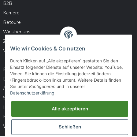
B2B
Karriere
Retoure
Wir über uns
Zahlungsmöglichkeiten
Wie wir Cookies & Co nutzen
Versandinformationen
Durch Klicken auf „Alle akzeptieren“ gestatten Sie den
Einsatz folgender Dienste auf unserer Website: YouTube,
Barrierefreiheitserklärung
Vimeo. Sie können die Einstellung jederzeit ändern
Datenschutz
(Fingerabdruck-Icon links unten). Weitere Details finden
Sie unter
Konfigurieren
und in unserer
AGB
Datenschutzerklärung
.
Sitemap
Impressum
Alle akzeptieren
Batteriegesetzhinweise
Widerrufsrecht
Schließen