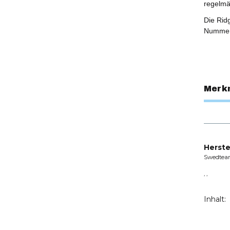
regelmä
Die Rid
Nummer
Merk
Herste
Swedtea
, ,
Inhalt: