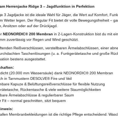
m Herrenjacke Ridge 3 – Jagdfunktion in Perfektion
e 3 Jagdjacke ist die ideale Wahl für Jäger, die Wert auf Komfort, Funk
m Wetter legen. Der Regular Fit bietet dir volle Bewegungsfreiheit – g
n, Ansitzen oder auf der Drückjagd.
er
NEONORDIC® 200 Membran
in 2-Lagen-Konstruktion bist du mit e
mm zuverlässig vor Regen und Wind geschützt.
üftenden Reißverschlüssen, verstellbaren Ärmelabschlüssen, einer a
urchdachten Taschenlösungen (u. a. Funkgerätetasche und große Rücke
uation bestens ausgestattet.
chaften:
rdicht (20.000 mm Wassersäule) dank NEONORDIC® 200 Membran
lich in Tarnmustern DESOLVE® Fire und Veil
bare Kapuze & Belüftungsreißverschlüsse für flexible Nutzung
rätetasche, Rückentasche & viele weitere Staumöglichkeiten
llbare Ärmelabschlüsse & regulierbarer Saum
r Fit – normal geschnitten, sitzt bequem
inweis:
 allen Membranbekleidungen ist die richtige Pflege entscheidend: Was