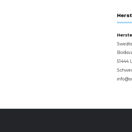
Herst
Herstel
Swedt
Boråsv
51444
Schwe
info@s