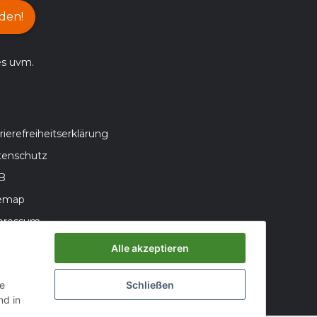
den!
es uvm.
rierefreiheitserklärung
tenschutz
B
temap
pressum
teriegesetzhinweise
Alle akzeptieren
errufsrecht
ie
Schließen
d in