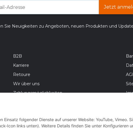
Jetzt anmel
en Sie Neuigkeiten zu Angeboten, neuen Produkten und Updat
B2B
Bar
Karriere
Da
Retoure
AG
Wir über uns
Si
Zahlungsmöglichkeiten
Im
Versandinformationen
Bat
Wid
en Einsatz folgender Dienste auf unserer Website: YouTube, Vimeo. S
ck-Icon links unten). Weitere Details finden Sie unter
Konfigurieren
un