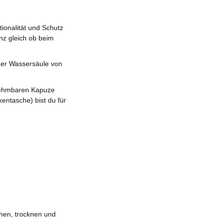
tionalität und Schutz
anz gleich ob beim
iner Wassersäule von
bnehmbaren Kapuze
ntasche) bist du für
chen, trocknen und