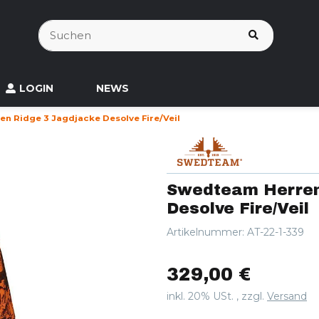
LOGIN
NEWS
n Ridge 3 Jagdjacke Desolve Fire/Veil
Swedteam Herren
Desolve Fire/Veil
Artikelnummer:
AT-22-1-339
329,00 €
inkl. 20% USt. , zzgl.
Versand