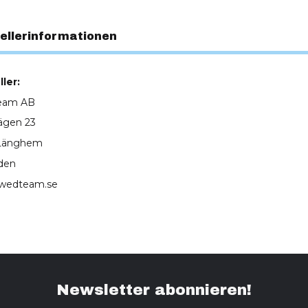
ellerinformationen
ler:
eam AB
ägen 23
 Länghem
den
wedteam.se
Newsletter abonnieren!