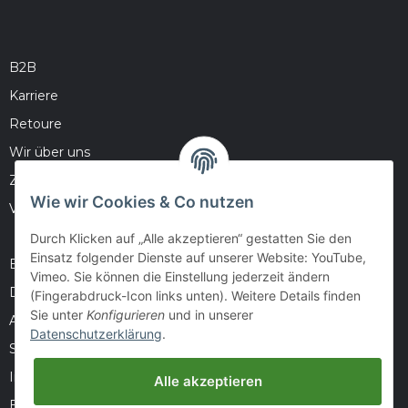
B2B
Karriere
Retoure
Wir über uns
Zahlungsmöglichkeiten
Wie wir Cookies & Co nutzen
Versandinformationen
Durch Klicken auf „Alle akzeptieren“ gestatten Sie den
Einsatz folgender Dienste auf unserer Website: YouTube,
Barrierefreiheitserklärung
Vimeo. Sie können die Einstellung jederzeit ändern
Datenschutz
(Fingerabdruck-Icon links unten). Weitere Details finden
Sie unter
Konfigurieren
und in unserer
AGB
Datenschutzerklärung
.
Sitemap
Impressum
Alle akzeptieren
Batteriegesetzhinweise