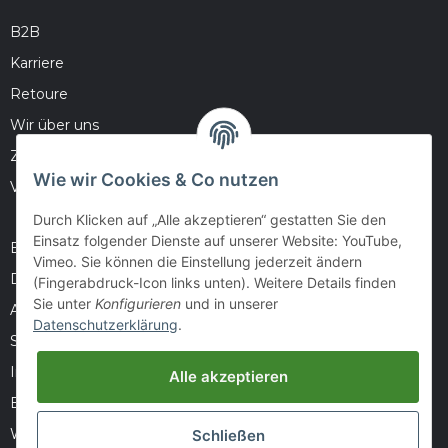
B2B
Karriere
Retoure
Wir über uns
Zahlungsmöglichkeiten
Wie wir Cookies & Co nutzen
Versandinformationen
Durch Klicken auf „Alle akzeptieren“ gestatten Sie den
Einsatz folgender Dienste auf unserer Website: YouTube,
Barrierefreiheitserklärung
Vimeo. Sie können die Einstellung jederzeit ändern
Datenschutz
(Fingerabdruck-Icon links unten). Weitere Details finden
Sie unter
Konfigurieren
und in unserer
AGB
Datenschutzerklärung
.
Sitemap
Impressum
Alle akzeptieren
Batteriegesetzhinweise
Widerrufsrecht
Schließen