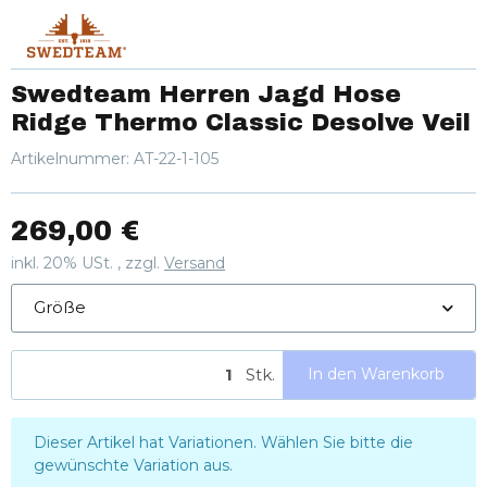
Swedteam Herren Jagd Hose
Ridge Thermo Classic Desolve Veil
Artikelnummer:
AT-22-1-105
269,00 €
inkl. 20% USt. , zzgl.
Versand
Größe
Stk.
In den Warenkorb
x
Dieser Artikel hat Variationen. Wählen Sie bitte die
gewünschte Variation aus.