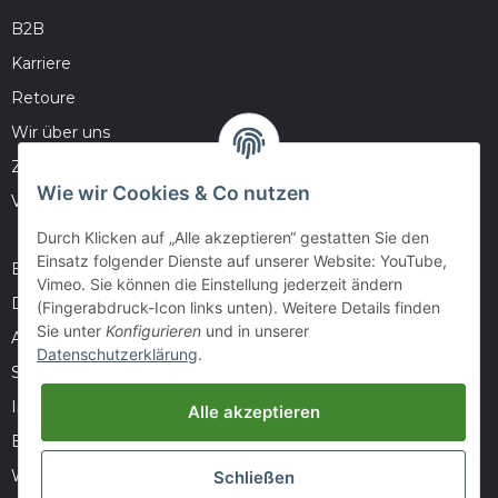
B2B
Karriere
Retoure
Wir über uns
Zahlungsmöglichkeiten
Wie wir Cookies & Co nutzen
Versandinformationen
Durch Klicken auf „Alle akzeptieren“ gestatten Sie den
Einsatz folgender Dienste auf unserer Website: YouTube,
Barrierefreiheitserklärung
Vimeo. Sie können die Einstellung jederzeit ändern
Datenschutz
(Fingerabdruck-Icon links unten). Weitere Details finden
Sie unter
Konfigurieren
und in unserer
AGB
Datenschutzerklärung
.
Sitemap
Impressum
Alle akzeptieren
Batteriegesetzhinweise
Widerrufsrecht
Schließen