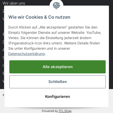
Wir über uns
Zahlungsmöglichkeiten
Wie wir Cookies & Co nutzen
Versandinformationen
Durch Klicken auf „Alle akzeptieren“ gestatten Sie den
Einsatz folgender Dienste auf unserer Website: YouTube,
Barrierefreiheitserklärung
Vimeo. Sie können die Einstellung jederzeit ändern
Datenschutz
(Fingerabdruck-Icon links unten). Weitere Details finden
Sie unter
Konfigurieren
und in unserer
AGB
Datenschutzerklärung
.
Sitemap
Impressum
Alle akzeptieren
Batteriegesetzhinweise
Widerrufsrecht
Schließen
© huntivity-group.at
Konfigurieren
* Alle Preise inkl. gesetzlicher USt., zzgl.
Versand
Powered by
JTL-Shop