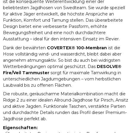
ist die konsequente Weiterentwicklung einer der
beliebtesten Jagdhosen von Swedteam. Sie wurde speziell
für aktive Jäger entwickelt, die höchste Ansprüche an
Funktion, Komfort und Tarnung stellen. Das überarbeitete
Design bietet eine verbesserte Passform, erhöhte
Bewegungsfreiheit und eine noch durchdachtere
Ausstattung – ideal für den intensiven Einsatz im Revier.
Dank der bewährten
COVERTEX® 100-Membran
ist die
Hose vollständig wind- und wasserdicht, bleibt dabei aber
angenehm atmungsaktiv. So bist du auch bei widrigsten
Wetterbedingungen optimal geschützt. Das
DESOLVE®
Fire/Veil Tarnmuster
sorgt für maximale Tarnwirkung in
unterschiedlichen Jagdumgebungen – vom herbstlichen
Laubwald bis zu offenen Flächen.
Die robuste, geräuscharme Materialkombination macht die
Ridge 2 zu einer idealen Allround-Jagdhose für Pirsch, Ansitz
und aktive Jagden. Funktionale Taschen, verstärkte Partien
und durchdachte Details runden das Profil dieser Premium-
Jagdhose perfekt ab.
Eigenschaften: