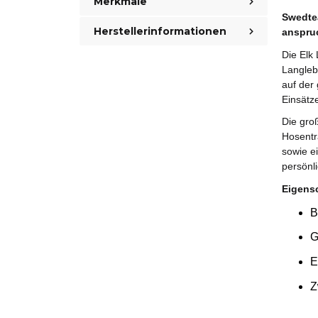
Merkmale
Swedtea
Herstellerinformationen
anspru
Die Elk 
Langleb
auf der
Einsätz
Die gro
Hosentr
sowie e
persönl
Eigens
B
G
E
Z