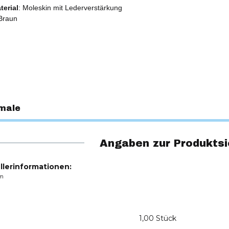
erial
: Moleskin mit Lederverstärkung
 Braun
male
Angaben zur Produktsi
llerinformationen:
m
1,00 Stück