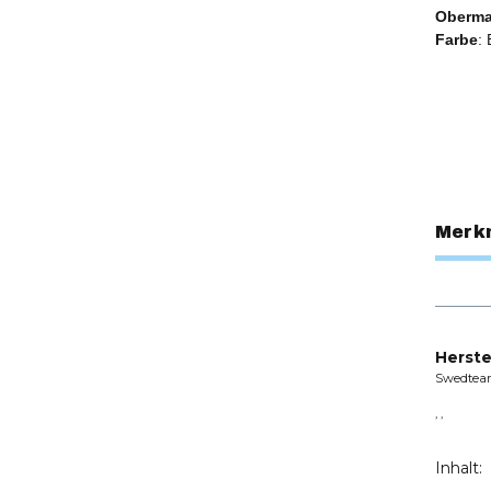
Obermat
Farbe
:
Merk
Herste
Swedtea
, ,
Inhalt: