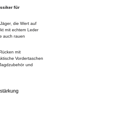
siker für
 Jäger, die Wert auf
rkt mit echtem Leder
se auch rauen
 Rücken mit
aktische Vordertaschen
 Jagdzubehör und
rstärkung