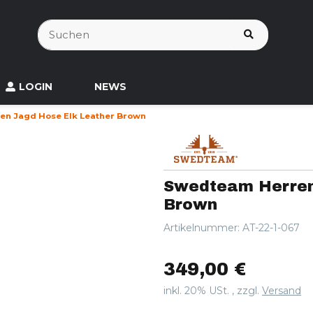
LOGIN
NEWS
n Jagd Hose Elk Leather Brown
Swedteam Herren
Brown
Artikelnummer:
AT-22-1-067
349,00 €
inkl. 20% USt. , zzgl.
Versand