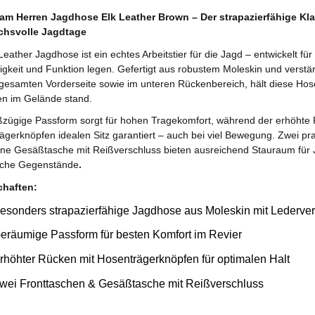
m Herren Jagdhose Elk Leather Brown – Der strapazierfähige Klas
chsvolle Jagdtage
Leather Jagdhose ist ein echtes Arbeitstier für die Jagd – entwickelt für
igkeit und Funktion legen. Gefertigt aus robustem Moleskin und verstä
 gesamten Vorderseite sowie im unteren Rückenbereich, hält diese Ho
en im Gelände stand.
ßzügige Passform sorgt für hohen Tragekomfort, während der erhöhte
ägerknöpfen idealen Sitz garantiert – auch bei viel Bewegung. Zwei pr
ine Gesäßtasche mit Reißverschluss bieten ausreichend Stauraum für
iche Gegenstände
.
chaften:
esonders strapazierfähige Jagdhose aus Moleskin mit Lederve
eräumige Passform für besten Komfort im Revier
rhöhter Rücken mit Hosenträgerknöpfen für optimalen Halt
wei Fronttaschen & Gesäßtasche mit Reißverschluss