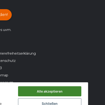
den!
es uvm.
rierefreiheitserklärung
tenschutz
B
temap
pressum
teriegesetzhinweise
Alle akzeptieren
errufsrecht
ie
Schließen