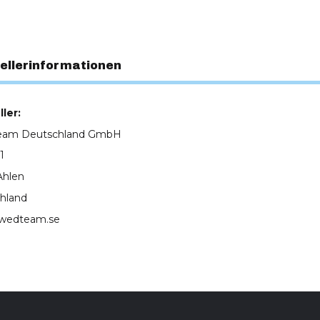
ellerinformationen
ler:
eam Deutschland GmbH
1
Ahlen
hland
wedteam.se