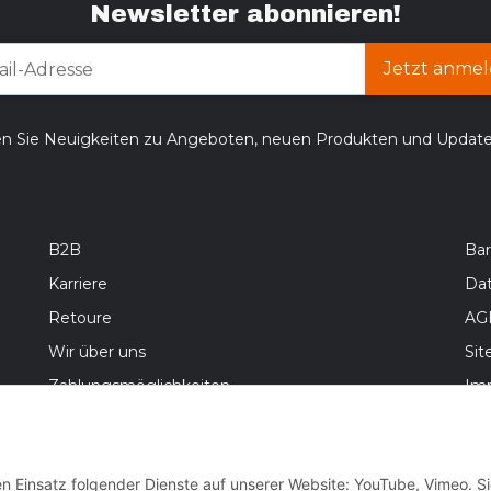
Newsletter abonnieren!
Jetzt anmel
en Sie Neuigkeiten zu Angeboten, neuen Produkten und Updat
B2B
Bar
Karriere
Da
Retoure
AG
Wir über uns
Si
Zahlungsmöglichkeiten
Im
Versandinformationen
Bat
Wid
en Einsatz folgender Dienste auf unserer Website: YouTube, Vimeo. S