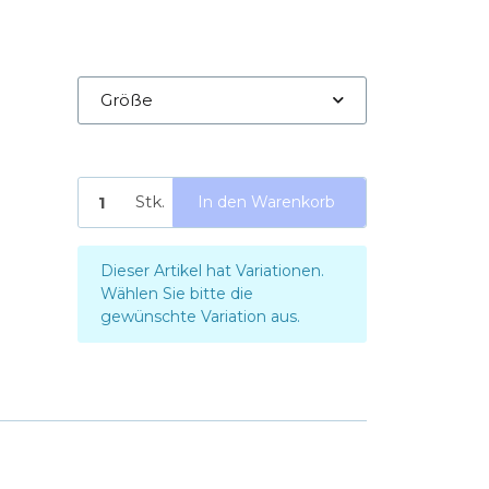
Größe
Stk.
In den Warenkorb
x
Dieser Artikel hat Variationen.
Wählen Sie bitte die
gewünschte Variation aus.