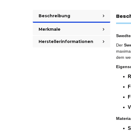
Beschreibung
Besc
Merkmale
Swedtea
Herstellerinformationen
Der
Swe
maximal
dem wei
Eigens
R
F
F
V
Materia
S