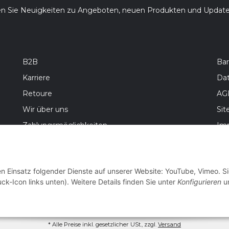
en Sie Neuigkeiten zu Angeboten, neuen Produkten und Updat
B2B
Bar
Karriere
Da
Retoure
AG
Wir über uns
Si
Zahlungsmöglichkeiten
Im
Versandinformationen
Bat
Wid
en Einsatz folgender Dienste auf unserer Website: YouTube, Vimeo. S
ck-Icon links unten). Weitere Details finden Sie unter
Konfigurieren
un
* Alle Preise inkl. gesetzlicher USt., zzgl.
Versand