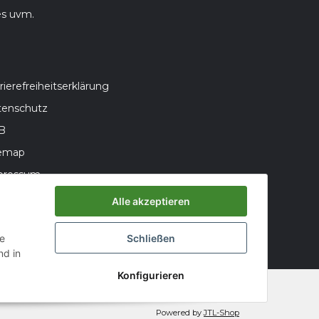
es uvm.
rierefreiheitserklärung
tenschutz
B
temap
pressum
teriegesetzhinweise
Alle akzeptieren
errufsrecht
ie
Schließen
d in
Konfigurieren
Powered by
JTL-Shop