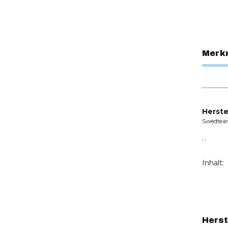
Merk
Herste
Swedtea
, ,
Inhalt:
Herst