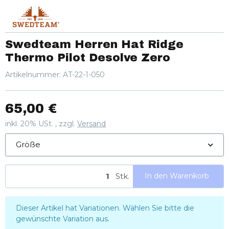
Swedteam Herren Hat Ridge
Thermo Pilot Desolve Zero
Artikelnummer:
AT-22-1-050
65,00 €
inkl. 20% USt. , zzgl.
Versand
Größe
Stk.
In den Warenkorb
x
Dieser Artikel hat Variationen. Wählen Sie bitte die
gewünschte Variation aus.