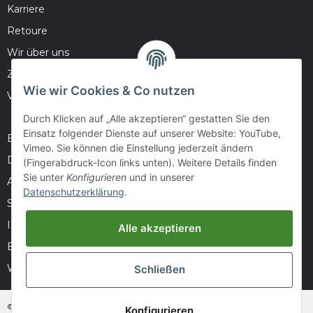
Karriere
Retoure
Wir über uns
Zahlungsmöglichkeiten
Wie wir Cookies & Co nutzen
Versandinformationen
Durch Klicken auf „Alle akzeptieren“ gestatten Sie den
Einsatz folgender Dienste auf unserer Website: YouTube,
Barrierefreiheitserklärung
Vimeo. Sie können die Einstellung jederzeit ändern
Datenschutz
(Fingerabdruck-Icon links unten). Weitere Details finden
Sie unter
Konfigurieren
und in unserer
AGB
Datenschutzerklärung
.
Sitemap
Impressum
Alle akzeptieren
Batteriegesetzhinweise
Widerrufsrecht
Schließen
© huntivity-group.at
Konfigurieren