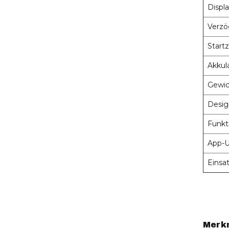
Displ
Verzö
Startz
Akkul
Gewic
Desig
Funkt
App-U
Einsat
Merk