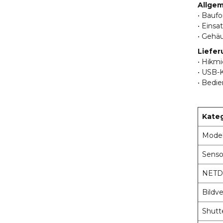
Allgem
• Bauf
• Eins
• Gehäu
Liefer
• Hikm
• USB-
• Bedi
Kate
Model
Senso
NETD
Bildv
Shutt