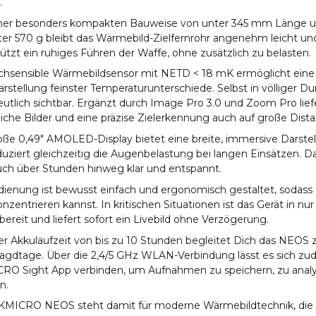
.
iner besonders kompakten Bauweise von unter 345 mm Länge 
er 570 g bleibt das Wärmebild-Zielfernrohr angenehm leicht und
ützt ein ruhiges Führen der Waffe, ohne zusätzlich zu belasten.
chsensible Wärmebildsensor mit NETD < 18 mK ermöglicht ein
arstellung feinster Temperaturunterschiede. Selbst in völliger D
eutlich sichtbar. Ergänzt durch Image Pro 3.0 und Zoom Pro lie
eiche Bilder und eine präzise Zielerkennung auch auf große Dist
ße 0,49" AMOLED-Display bietet eine breite, immersive Darstel
uziert gleichzeitig die Augenbelastung bei langen Einsätzen. Da
auch über Stunden hinweg klar und entspannt.
ienung ist bewusst einfach und ergonomisch gestaltet, sodass D
nzentrieren kannst. In kritischen Situationen ist das Gerät in nu
bereit und liefert sofort ein Livebild ohne Verzögerung.
er Akkulaufzeit von bis zu 10 Stunden begleitet Dich das NEOS 
Jagdtage. Über die 2,4/5 GHz WLAN-Verbindung lässt es sich zu
RO Sight App verbinden, um Aufnahmen zu speichern, zu analys
n.
KMICRO NEOS steht damit für moderne Wärmebildtechnik, die P