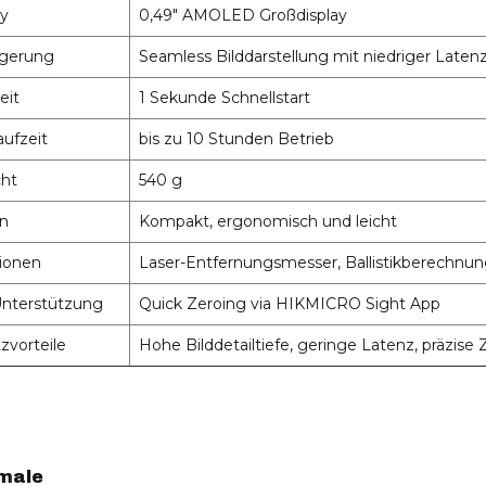
ay
0,49" AMOLED Großdisplay
gerung
Seamless Bilddarstellung mit niedriger Laten
eit
1 Sekunde Schnellstart
aufzeit
bis zu 10 Stunden Betrieb
ht
540 g
n
Kompakt, ergonomisch und leicht
ionen
Laser-Entfernungsmesser, Ballistikberechnu
nterstützung
Quick Zeroing via HIKMICRO Sight App
zvorteile
Hohe Bilddetailtiefe, geringe Latenz, präzise 
male