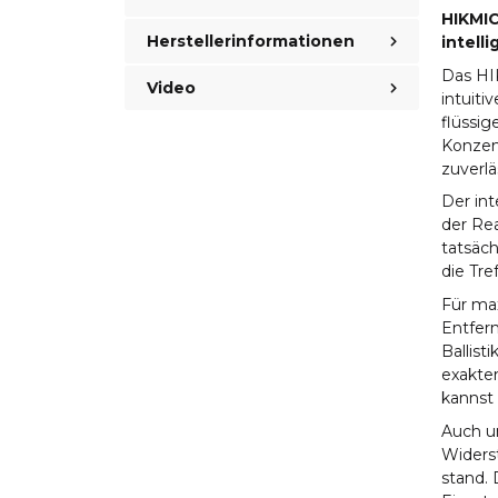
HIKMIC
Herstellerinformationen
intell
Das HI
Video
intuiti
flüssi
Konzen
zuverlä
Der int
der Rea
tatsäch
die Tre
Für max
Entfer
Ballis
exakte
kannst 
Auch u
Widerst
stand. 