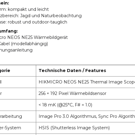
ein:
orm: kompakt und leicht
atzbereich: Jagd und Naturbeobachtung
se: robust und outdoor-tauglich
umfang:
icro NEOS NE25 Wärmebildgerät
Kabel (modellabhängig)
enungsanleitung
gorie
Technische Daten / Features
l
HIKMICRO NEOS NE25 Thermal Image Scop
r
256 × 192 Pixel Wärmebildsensor
< 18 mK (@25°C, F# = 1.0)
erarbeitung
Image Pro 3.0 Algorithmus, Sync Pro Algori
er-System
HSIS (Shutterless Image System)