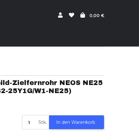
0,00 €
ld-Zielfernrohr NEOS NE25
32-25Y1G/W1-NE25)
Stk.
In den Warenkorb