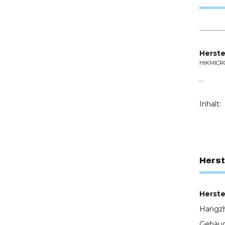
Herste
HIKMICR
, ,
Inhalt:
Herst
Herstel
Hangzh
Gebäud