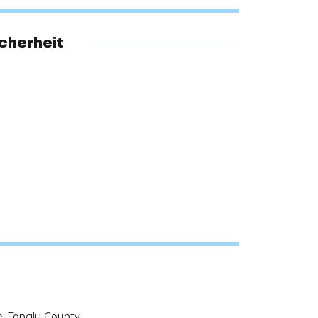
cherheit
, Tonglu County,