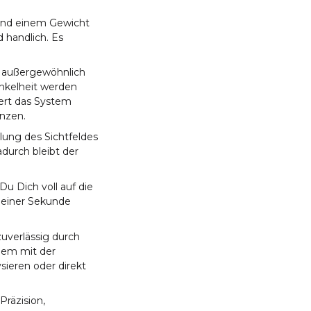
und einem Gewicht
 handlich. Es
e außergewöhnlich
unkelheit werden
fert das System
anzen.
lung des Sichtfeldes
durch bleibt der
u Dich voll auf die
r einer Sekunde
zuverlässig durch
dem mit der
ieren oder direkt
räzision,