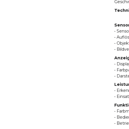
Geschw
Techn
Sensor
• Sens
• Auflö
• Objek
• Bildv
Anzeig
• Disp
• Farbp
• Darst
Leistu
• Erken
• Einsa
Funkti
• Farb
• Bedie
• Betri