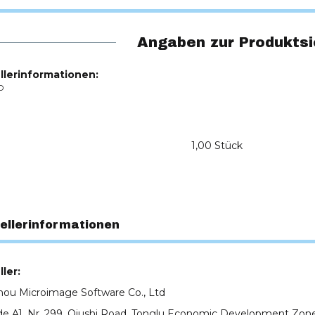
Angaben zur Produktsi
llerinformationen:
O
1,00 Stück
ellerinformationen
ler:
ou Microimage Software Co., Ltd
e A1, Nr. 299, Qiushi Road, Tonglu Economic Development Zone