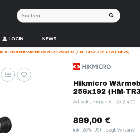
LOGIN
NEWS
ild-Zielfernrohr NEOS NE25 256x192 (HM-TR32-25Y1G/W1-NE25)
Hikmicro Wärmebi
256x192 (HM-TR
Artikelnummer:
AT-50-2-400
899,00 €
inkl. 20% USt. , zzgl.
Versand