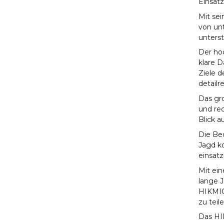
Einsatz
Mit se
von unt
unterst
Der ho
klare D
Ziele d
detailr
Das gro
und red
Blick 
Die Bed
Jagd ko
einsatz
Mit ein
lange 
HIKMIC
zu teile
Das HI