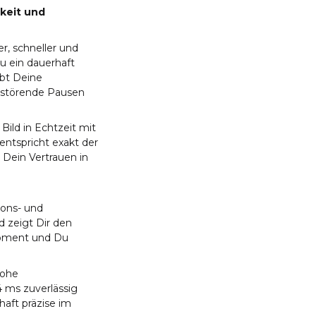
keit und
, schneller und
Du ein dauerhaft
ibt Deine
 störende Pausen
Bild in Echtzeit mit
entspricht exakt der
d Dein Vertrauen in
ons- und
 zeigt Dir den
Moment und Du
hohe
4 ms zuverlässig
haft präzise im