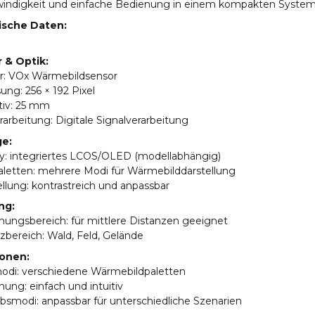
indigkeit und einfache Bedienung in einem kompakten System 
ische Daten:
 & Optik:
or: VOx Wärmebildsensor
sung: 256 × 192 Pixel
tiv: 25 mm
erarbeitung: Digitale Signalverarbeitung
e:
lay: integriertes LCOS/OLED (modellabhängig)
aletten: mehrere Modi für Wärmebilddarstellung
ellung: kontrastreich und anpassbar
ng:
nungsbereich: für mittlere Distanzen geeignet
tzbereich: Wald, Feld, Gelände
onen:
modi: verschiedene Wärmebildpaletten
nung: einfach und intuitiv
ebsmodi: anpassbar für unterschiedliche Szenarien