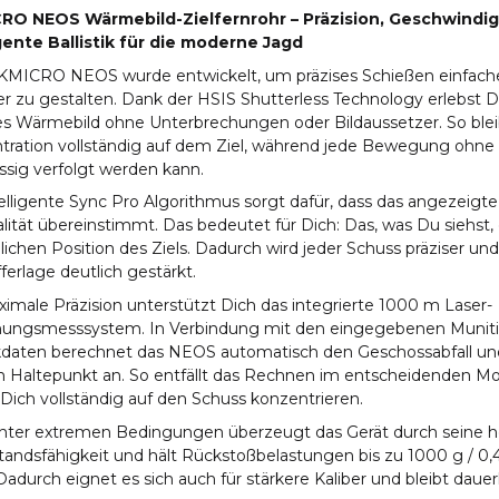
RO NEOS Wärmebild-Zielfernrohr – Präzision, Geschwindig
igente Ballistik für die moderne Jagd
KMICRO NEOS wurde entwickelt, um präzises Schießen einfacher
ver zu gestalten. Dank der HSIS Shutterless Technology erlebst 
ges Wärmebild ohne Unterbrechungen oder Bildaussetzer. So ble
tration vollständig auf dem Ziel, während jede Bewegung ohne
ssig verfolgt werden kann.
elligente Sync Pro Algorithmus sorgt dafür, dass das angezeigte 
lität übereinstimmt. Das bedeutet für Dich: Das, was Du siehst, 
lichen Position des Ziels. Dadurch wird jeder Schuss präziser un
fferlage deutlich gestärkt.
imale Präzision unterstützt Dich das integrierte 1000 m Laser-
nungsmesssystem. In Verbindung mit den eingegebenen Muniti
tikdaten berechnet das NEOS automatisch den Geschossabfall und
n Haltepunkt an. So entfällt das Rechnen im entscheidenden 
Dich vollständig auf den Schuss konzentrieren.
nter extremen Bedingungen überzeugt das Gerät durch seine 
andsfähigkeit und hält Rückstoßbelastungen bis zu 1000 g / 0,
Dadurch eignet es sich auch für stärkere Kaliber und bleibt dauer