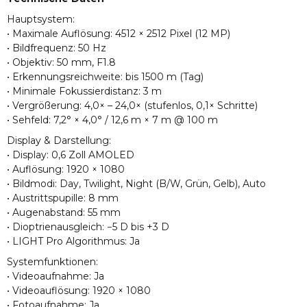
Hauptsystem:
• Maximale Auflösung: 4512 × 2512 Pixel (12 MP)
• Bildfrequenz: 50 Hz
• Objektiv: 50 mm, F1.8
• Erkennungsreichweite: bis 1500 m (Tag)
• Minimale Fokussierdistanz: 3 m
• Vergrößerung: 4,0× – 24,0× (stufenlos, 0,1× Schritte)
• Sehfeld: 7,2° × 4,0° / 12,6 m × 7 m @ 100 m
Display & Darstellung:
• Display: 0,6 Zoll AMOLED
• Auflösung: 1920 × 1080
• Bildmodi: Day, Twilight, Night (B/W, Grün, Gelb), Auto
• Austrittspupille: 8 mm
• Augenabstand: 55 mm
• Dioptrienausgleich: −5 D bis +3 D
• LIGHT Pro Algorithmus: Ja
Systemfunktionen:
• Videoaufnahme: Ja
• Videoauflösung: 1920 × 1080
• Fotoaufnahme: Ja