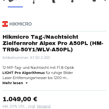
Hikmicro Tag-/Nachtsicht
Zielfernrohr Alpex Pro A50PL (HM-
TR9G-50Y1/WLV-A50PL)
Artikelnummer:
AT-50-2-250
12-MP-Tag- und Nachtsicht mit F1.8-Optik
LIGHT Pro Algorithmus
für ruhige Bilder
Laser-Entfernungsmesser bis 1200 m
Ballistische Berechnung integriert
Mehr lesen
1.049,00 €
inkl. 20% USt. , zzgl.
Versand