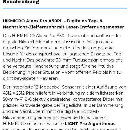
Beschreibung
HIKMICRO Alpex Pro A50PL – Digitales Tag- &
Nachtsicht-Zielfernrohr mit Laser-Entfernungsmesser
Das HIKMICRO Alpex Pro A50PL vereint hochauflösende
digitale Bildtechnik mit dem klassischen Design eines
optischen Zielfernrohrs und bietet eine leistungsstarke
Lösung für den anspruchsvollen jagdlichen Einsatz bei Tag
und Nacht. Das bewährte 30-mm-Tubusdesign ermöglicht
eine vertraute Handhabung und sorgt für eine intuitive
Bedienung in jeder Situation – vom offenen Feld bis hin zu
dicht bewaldeten Revieren.
Der integrierte 12-Megapixel-Sensor mit einer Auflösung von
4512 × 2512 Pixeln liefert in Verbindung mit dem lichtstarken
50-mm-F1.8-Objektiv detailreiche, kontraststarke Bilder mit
präziser Farbwiedergabe bei Tageslicht. In der Dämmerung
und bei Nacht übernimmt die digitale Echtzeit-
Bildverarbeitung eine entscheidende Rolle. Der von
HIKMICRO selbst entwickelte
LIGHT Pro Algorithmus
reduziert Bildrauschen um bis zu das Dreifache, optimiert