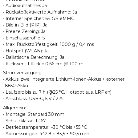
• Audioaufnahme: Ja
• Rückstoßaktivierte Aufnahme: Ja
• Interner Speicher: 64 GB eMMC
• Bild-in-Bild (PIP): Ja
• Freeze Zeroing: Ja
• Einschussprofile: 5
• Max. Rückstoßfestigkeit: 1000 g / 0,4 ms
• Hotspot (WLAN): Ja
• Ballistische Berechnung: Ja
• Klickwert: 1 Klick = 0,66 cm @ 100 m
Stromversorgung:
• Akkus: zwei integrierte Lithium-Ionen-Akkus + externer
18650-Akku
• Laufzeit: bis zu 7 h (@25 °C, Hotspot aus, LRF an)
• Anschluss: USB-C, 5 V / 2 A
Allgemein:
• Montage: Standard 30 mm
• Schutzklasse: IP67
• Betriebstemperatur: −30 °C bis +55 °C
• Abmessungen: 442,8 × 83,5 × 90,5 mm