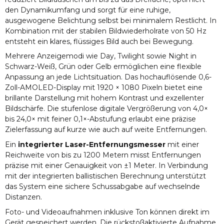
den Dynamikumfang und sorgt für eine ruhige,
ausgewogene Belichtung selbst bei minimalem Restlicht. In
Kombination mit der stabilen Bildwiederholrate von 50 Hz
entsteht ein klares, flüssiges Bild auch bei Bewegung.
Mehrere Anzeigemodi wie Day, Twilight sowie Night in
Schwarz-Weiß, Grün oder Gelb ermöglichen eine flexible
Anpassung an jede Lichtsituation. Das hochauflösende 0,6-
Zoll-AMOLED-Display mit 1920 × 1080 Pixeln bietet eine
brillante Darstellung mit hohem Kontrast und exzellenter
Bildschärfe. Die stufenlose digitale Vergrößerung von 4,0×
bis 24,0× mit feiner 0,1×-Abstufung erlaubt eine präzise
Zielerfassung auf kurze wie auch auf weite Entfernungen.
Ein
integrierter Laser-Entfernungsmesser
mit einer
Reichweite von bis zu 1200 Metern misst Entfernungen
präzise mit einer Genauigkeit von ±1 Meter. In Verbindung
mit der integrierten ballistischen Berechnung unterstützt
das System eine sichere Schussabgabe auf wechselnde
Distanzen.
Foto- und Videoaufnahmen inklusive Ton können direkt im
Gerät gespeichert werden. Die rückstoßaktivierte Aufnahme