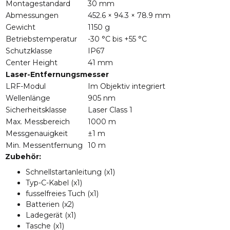
Montagestandard
30 mm
Abmessungen
452.6 × 94.3 × 78.9 mm
Gewicht
1150 g
Betriebstemperatur
-30 °C bis +55 °C
Schutzklasse
IP67
Center Height
41 mm
Laser-Entfernungsmesser
LRF-Modul
Im Objektiv integriert
Wellenlänge
905 nm
Sicherheitsklasse
Laser Class 1
Max. Messbereich
1000 m
Messgenauigkeit
±1 m
Min. Messentfernung
10 m
Zubehör:
Schnellstartanleitung (x1)
Typ-C-Kabel (x1)
fusselfreies Tuch (x1)
Batterien (x2)
Ladegerät (x1)
Tasche (x1)