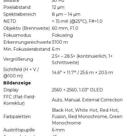
Bildrate
50 Hz
Pixelabstand
12 μm
Spektralbereich
8 μm – 14 μm
NETD
< 15 mK (@25°C), F#=1.0
Objektiv (Brennweite)
60 mm, F1.0
Fokusmodus
Fokusring
Erkennungsreichweite
3100 m
Min. Fokussierabstand
6 m
2.5× – 28.5× (kontinuierlich, 1×
Vergrößerung
Schrittweite)
Sichtfeld (H × V /
14.6° × 11.7° / 25.6 m × 20.5 m
@100 m)
Bildanzeige
Display
2560 × 2560, 1.03″ OLED
FFC (Flat-Field-
Auto, Manual, External Correction
Korrektur)
Black Hot, White Hot, Red Hot,
Farbpaletten
Fusion, Red Monochrome, Green
Monochrome
Austrittspupille
6 mm