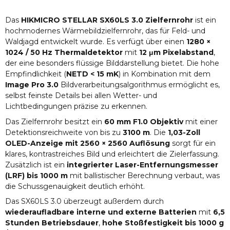
Das
HIKMICRO STELLAR SX60LS 3.0 Zielfernrohr
ist ein
hochmodernes Wärmebildzielfernrohr, das für Feld- und
Waldjagd entwickelt wurde. Es verfügt über einen
1280 ×
1024 / 50 Hz Thermaldetektor
mit
12 μm Pixelabstand
,
der eine besonders flüssige Bilddarstellung bietet. Die hohe
Empfindlichkeit (
NETD < 15 mK
) in Kombination mit dem
Image Pro 3.0
Bildverarbeitungsalgorithmus ermöglicht es,
selbst feinste Details bei allen Wetter- und
Lichtbedingungen präzise zu erkennen.
Das Zielfernrohr besitzt ein
60 mm F1.0 Objektiv
mit einer
Detektionsreichweite von bis zu
3100 m
. Die
1,03-Zoll
OLED-Anzeige mit 2560 × 2560 Auflösung
sorgt für ein
klares, kontrastreiches Bild und erleichtert die Zielerfassung.
Zusätzlich ist ein
integrierter Laser-Entfernungsmesser
(LRF) bis 1000 m
mit ballistischer Berechnung verbaut, was
die Schussgenauigkeit deutlich erhöht.
Das SX60LS 3.0 überzeugt außerdem durch
wiederaufladbare interne und externe Batterien
mit
6,5
Stunden Betriebsdauer
,
hohe Stoßfestigkeit bis 1000 g