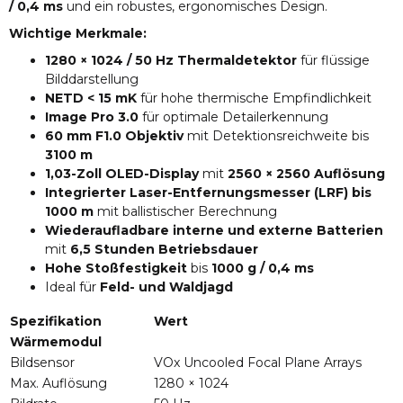
/ 0,4 ms
und ein robustes, ergonomisches Design.
Wichtige Merkmale:
1280 × 1024 / 50 Hz Thermaldetektor
für flüssige
Bilddarstellung
NETD < 15 mK
für hohe thermische Empfindlichkeit
Image Pro 3.0
für optimale Detailerkennung
60 mm F1.0 Objektiv
mit Detektionsreichweite bis
3100 m
1,03-Zoll OLED-Display
mit
2560 × 2560 Auflösung
Integrierter Laser-Entfernungsmesser (LRF) bis
1000 m
mit ballistischer Berechnung
Wiederaufladbare interne und externe Batterien
mit
6,5 Stunden Betriebsdauer
Hohe Stoßfestigkeit
bis
1000 g / 0,4 ms
Ideal für
Feld- und Waldjagd
Spezifikation
Wert
Wärmemodul
Bildsensor
VOx Uncooled Focal Plane Arrays
Max. Auflösung
1280 × 1024