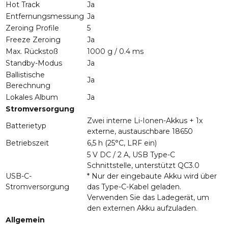
Hot Track
Ja
Entfernungsmessung
Ja
Zeroing Profile
5
Freeze Zeroing
Ja
Max. Rückstoß
1000 g / 0.4 ms
Standby-Modus
Ja
Ballistische
Ja
Berechnung
Lokales Album
Ja
Stromversorgung
Zwei interne Li-Ionen-Akkus + 1x
Batterietyp
externe, austauschbare 18650
Betriebszeit
6,5 h (25°C, LRF ein)
5 V DC / 2 A, USB Type-C
Schnittstelle, unterstützt QC3.0
USB-C-
* Nur der eingebaute Akku wird über
Stromversorgung
das Type-C-Kabel geladen.
Verwenden Sie das Ladegerät, um
den externen Akku aufzuladen.
Allgemein