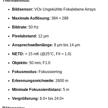
Thermalmodul:
Bildsensor:
VOx Ungekühlte Fokalebene Arrays
Maximale Auflösung:
384 × 288
Bildrate:
50 Hz
Pixelabstand:
12 μm
Ansprechwellenlänge:
8 μm bis 14 μm
NETD:
< 15 mK (@25°C, F# = 1.0)
Objektiv:
50 mm, F1.0
Fokusmodus:
Fokussierring
Erkennungsreichweite:
2600 m
Minimale Fokussierdistanz:
5 m
Vergrößerung:
6.0× bis 24.0×