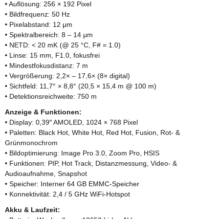
• Auflösung: 256 × 192 Pixel
• Bildfrequenz: 50 Hz
• Pixelabstand: 12 μm
• Spektralbereich: 8 – 14 μm
• NETD: < 20 mK (@ 25 °C, F# = 1.0)
• Linse: 15 mm, F1.0, fokusfrei
• Mindestfokusdistanz: 7 m
• Vergrößerung: 2,2× – 17,6× (8× digital)
• Sichtfeld: 11,7° × 8,8° (20,5 × 15,4 m @ 100 m)
• Detektionsreichweite: 750 m
Anzeige & Funktionen:
• Display: 0,39″ AMOLED, 1024 × 768 Pixel
• Paletten: Black Hot, White Hot, Red Hot, Fusion, Rot- &
Grünmonochrom
• Bildoptimierung: Image Pro 3.0, Zoom Pro, HSIS
• Funktionen: PIP, Hot Track, Distanzmessung, Video- &
Audioaufnahme, Snapshot
• Speicher: Interner 64 GB EMMC-Speicher
• Konnektivität: 2,4 / 5 GHz WiFi-Hotspot
Akku & Laufzeit: