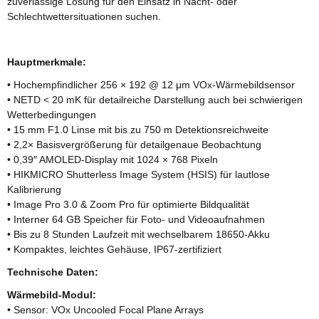
zuverlässige Lösung für den Einsatz in Nacht- oder
Schlechtwettersituationen suchen.
Hauptmerkmale:
• Hochempfindlicher 256 × 192 @ 12 μm VOx-Wärmebildsensor
• NETD < 20 mK für detailreiche Darstellung auch bei schwierigen
Wetterbedingungen
• 15 mm F1.0 Linse mit bis zu 750 m Detektionsreichweite
• 2,2× Basisvergrößerung für detailgenaue Beobachtung
• 0,39″ AMOLED-Display mit 1024 × 768 Pixeln
• HIKMICRO Shutterless Image System (HSIS) für lautlose
Kalibrierung
• Image Pro 3.0 & Zoom Pro für optimierte Bildqualität
• Interner 64 GB Speicher für Foto- und Videoaufnahmen
• Bis zu 8 Stunden Laufzeit mit wechselbarem 18650-Akku
• Kompaktes, leichtes Gehäuse, IP67-zertifiziert
Technische Daten:
Wärmebild-Modul:
• Sensor: VOx Uncooled Focal Plane Arrays