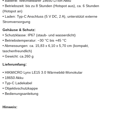
• Batterie: Wechselbarer 18650 Li-Ion Akku
• Betriebszeit: bis zu 8 Stunden (Hotspot aus), ca. 6 Stunden
(Hotspot an)
• Laden: Typ-C Anschluss (5 V DC, 2 A), unterstützt externe
Stromversorgung
Gehäuse & Schutz:
• Schutzklasse: IP67 (staub- und wasserdicht)
• Betriebstemperatur: −30 °C bis +45 °C
• Abmessungen: ca. 15,83 x 6,10 x 5,70 cm (kompakt,
taschenfreundlich)
• Gewicht: ca.260 g
Lieferumfang:
• HIKMICRO Lynx LE15 3.0 Wärmebild-Monokular
• 18650 Akku
• Typ-C Ladekabel
• Objektivschutzkappe
• Bedienungsanleitung
Hinweis: