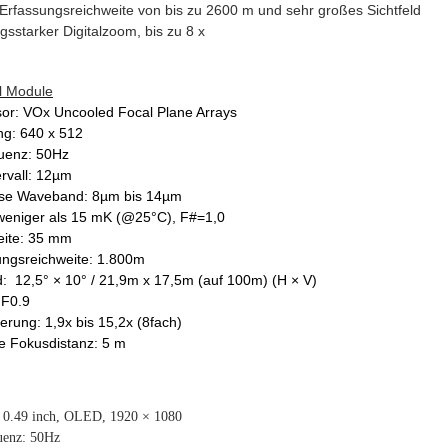
Erfassungsreichweite von bis zu 2600 m und sehr großes Sichtfeld
gsstarker Digitalzoom, bis zu 8 x
l Module
sor: VOx Uncooled Focal Plane Arrays
ng: 640 x 512
quenz: 50Hz
ervall: 12µm
se Waveband: 8µm bis 14µm
eniger als 15 mK (@25°C), F#=1,0
ite: 35 mm
ngsreichweite: 1.800m
ld: 12,5° × 10° / 21,9m x 17,5m (auf 100m) (H × V)
 F0.9
erung: 1,9x bis 15,2x (8fach)
e Fokusdistanz: 5 m
 0.49 inch, OLED, 1920 × 1080
uenz: 50Hz