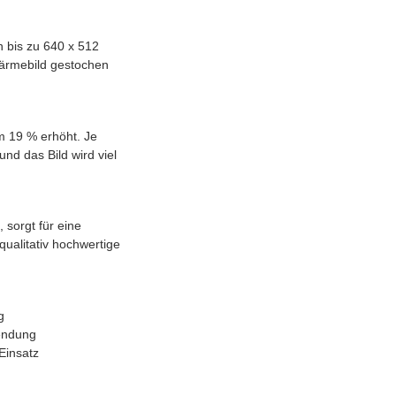
 bis zu 640 x 512
Wärmebild gestochen
m 19 % erhöht. Je
nd das Bild wird viel
 sorgt für eine
ualitativ hochwertige
g
wendung
Einsatz