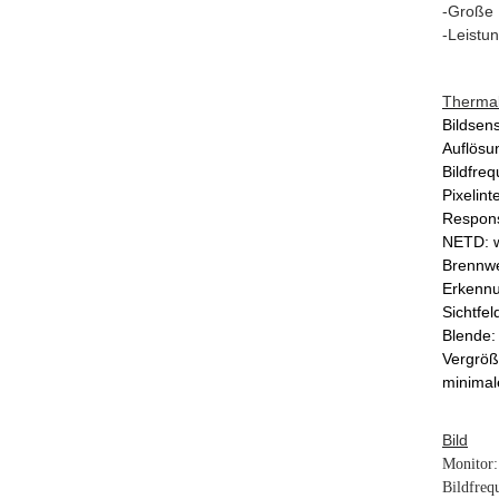
-Große 
-Leistun
Therma
Bildsen
Auflösu
Bildfre
Pixelint
Respon
NETD: w
Brennwe
Erkennu
Sichtfe
Blende:
Vergröß
minimal
Bild
Monitor:
Bildfreq