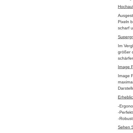
Hochauf
Ausgest
Pixeln 
scharf 
Supergr
Im Verg
größer d
schärfer
Image P
Image P
maximal
Darstel
Erhebli
-Ergono
-Perfek
-Robust
Sehen S