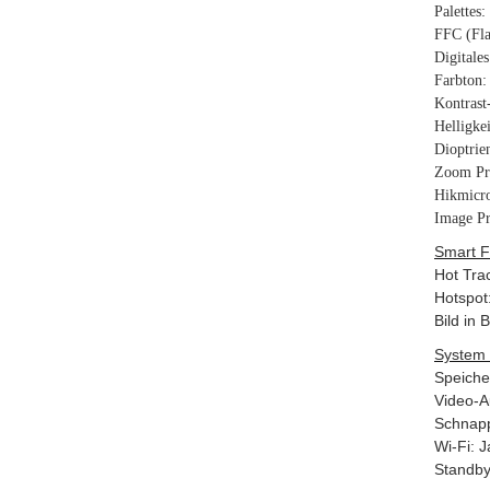
Palettes
FFC (Fla
Digitale
Farbton:
Kontrast-
Helligkei
Dioptrie
Zoom Pr
Hikmicro
Image Pr
Smart F
Hot Tra
Hotspot
Bild in B
System 
Speiche
Video-A
Schnapp
Wi-Fi: J
Standby