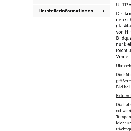
ULTR
Herstellerinformationen
Der ko
den sc
glaskla
von HI
Bildqua
nur kl
leicht 
Vorder
Ultrasc
Die höh
größerer
Bild be
Extrem 
Die hohe
schwier
Tempera
leicht 
trächtig