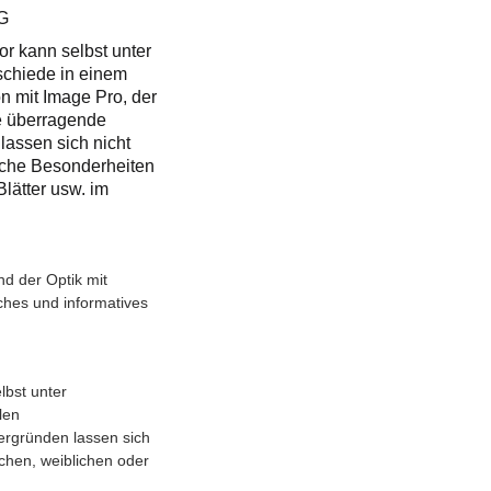
G
r kann selbst unter
schiede in einem
on mit Image Pro, der
ne überragende
 lassen sich nicht
sche Besonderheiten
lätter usw. im
d der Optik mit
iches und informatives
lbst unter
len
ergründen lassen sich
ichen, weiblichen oder