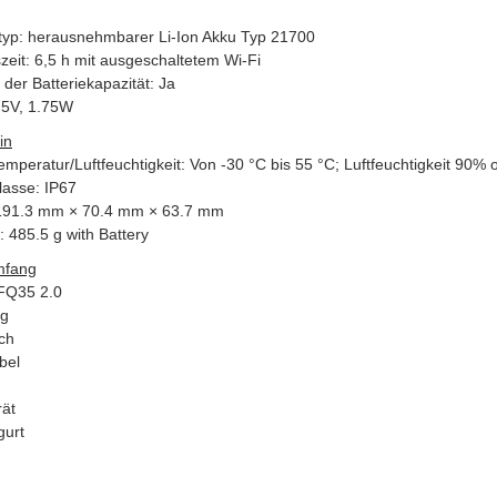
etyp: herausnehmbarer Li-Ion Akku Typ 21700
zeit: 6,5 h mit ausgeschaltetem Wi-Fi
der Batteriekapazität: Ja
 5V, 1.75W
in
emperatur/Luftfeuchtigkeit: Von -30 °C bis 55 °C; Luftfeuchtigkeit 90%
lasse: IP67
191.3 mm × 70.4 mm × 63.7 mm
: 485.5 g with Battery
mfang
FQ35 2.0
ng
ch
bel
ät
gurt