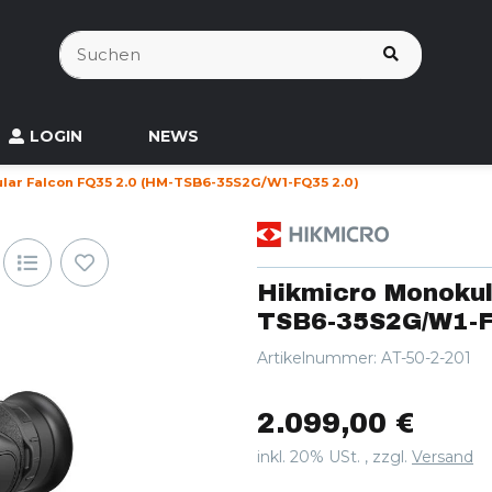
LOGIN
NEWS
lar Falcon FQ35 2.0 (HM-TSB6-35S2G/W1-FQ35 2.0)
Hikmicro Monokul
TSB6-35S2G/W1-F
Artikelnummer:
AT-50-2-201
2.099,00 €
inkl. 20% USt. , zzgl.
Versand