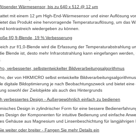
lösender Wärmesensor, bis zu 640 x 512 @ 12 μm
attet mit einem 12 μm High-End-Wärmesensor und einer Auflösung von
bietet das Produkt eine hervorragende Temperaturauflösung, um das 
und kontrastreich wiedergeben zu können.
oße f/0,9-Blende, 19 % Verbesserung
leich zur f/1,0-Blende wird die Erfassung der Temperaturabstrahlung u
ie Blende ist, desto mehr Infrarotstrahlung kann eingefangen werden, u
.
ro, verbesserter, selbstentwickelter Bildverarbeitungsalgorithmus
ro, der von HIKMICRO selbst entwickelte Bildverarbeitungsalgorithmus,
e digitale Bildoptimierung je nach Beobachtungszweck und bietet eine q
lung sowohl der Zielobjekte als auch des Hintergrunds
ch verbessertes Design - Außergewöhnlich einfach zu bedienen
misches Design in zylindrischer Form für eine bessere Bedienerfahrun
tes Design der Komponenten für intuitive Bedienung und einfache An
es Gehäuse aus Magnesium und Linsenbeschichtung für langjährigen 
ie weiter oder breiter - Fangen Sie mehr Details ein