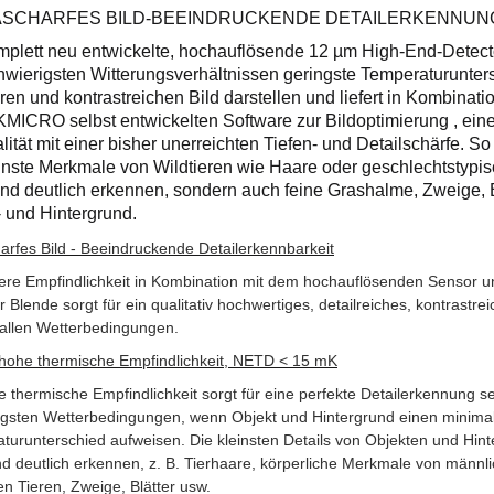
ASCHARFES BILD-BEEINDRUCKENDE DETAILERKENNUN
mplett neu entwickelte, hochauflösende 12 µm High-End-Detecto
hwierigsten Witterungsverhältnissen geringste Temperaturunter
ren und kontrastreichen Bild darstellen und liefert in Kombinati
KMICRO selbst entwickelten Software zur Bildoptimierung , ei
lität mit einer bisher unerreichten Tiefen- und Detailschärfe. So
einste Merkmale von Wildtieren wie Haare oder geschlechtstypi
und deutlich erkennen, sondern auch feine Grashalme, Zweige, B
- und Hintergrund.
harfes Bild - Beeindruckende Detailerkennbarkeit
ere Empfindlichkeit in Kombination mit dem hochauflösenden Sensor un
 Blende sorgt für ein qualitativ hochwertiges, detailreiches, kontrastre
i allen Wetterbedingungen.
hohe thermische Empfindlichkeit, NETD < 15 mK
 thermische Empfindlichkeit sorgt für eine perfekte Detailerkennung se
igsten Wetterbedingungen, wenn Objekt und Hintergrund einen minima
turunterschied aufweisen. Die kleinsten Details von Objekten und Hint
und deutlich erkennen, z. B. Tierhaare, körperliche Merkmale von männl
en Tieren, Zweige, Blätter usw.