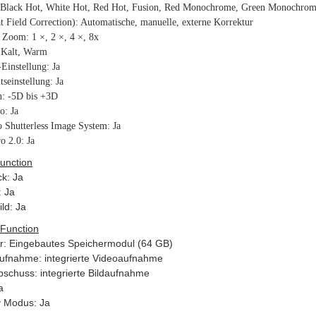
: Black Hot, White Hot, Red Hot, Fusion, Red Monochrome, Green Monochro
t Field Correction): Automatische, manuelle, externe Korrektur
s Zoom: 1 ×, 2 ×, 4 ×
,
8x
 Kalt, Warm
Einstellung: Ja
tseinstellung: Ja
n: -5D bis +3D
o: Ja
 Shutterless Image System: Ja
o 2.0: Ja
unction
ck: Ja
: Ja
ild: Ja
Function
r: Eingebautes Speichermodul (64 GB)
ufnahme: integrierte Videoaufnahme
schuss: integrierte Bildaufnahme
a
 Modus: Ja