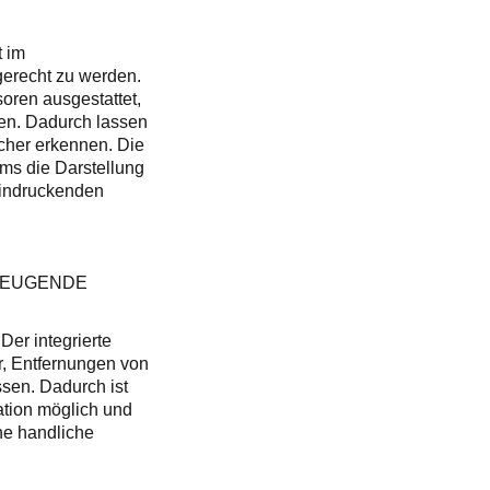
t im
erecht zu werden.
oren ausgestattet,
ten. Dadurch lassen
cher erkennen. Die
ms die Darstellung
eindruckenden
ZEUGENDE
Der integrierte
, Entfernungen von
ssen. Dadurch ist
ation möglich und
ne handliche