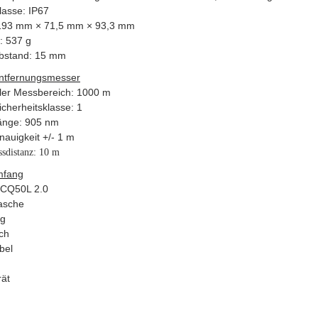
lasse: IP67
193 mm × 71,5 mm × 93,3 mm
: 537 g
bstand: 15 mm
ntfernungsmesser
er Messbereich: 1000 m
icherheitsklasse: 1
änge: 905 nm
auigkeit +/- 1 m
sdistanz: 10 m
mfang
 CQ50L 2.0
asche
ng
ch
bel
ät