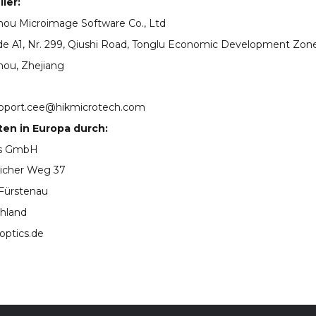
ler:
ou Microimage Software Co., Ltd
e A1, Nr. 299, Qiushi Road, Tonglu Economic Development Zone
ou, Zhejiang
pport.cee@hikmicrotech.com
ten in Europa durch:
cs GmbH
icher Weg 37
Fürstenau
hland
optics.de