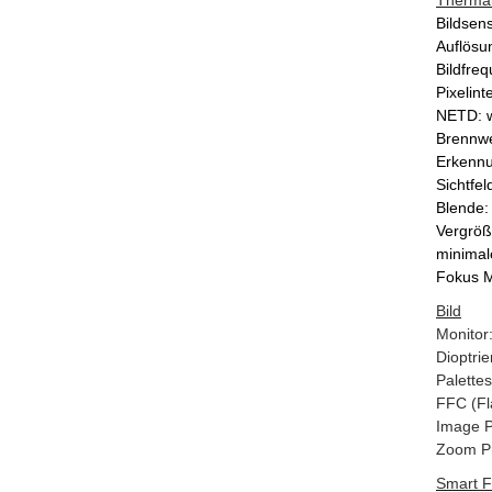
Therma
Bildsen
Auflösu
Bildfre
Pixelint
NETD: w
Brennwe
Erkennu
Sichtfel
Blende:
Vergröß
minimal
Fokus M
Bild
Monitor
Dioptrie
Palette
FFC (Fl
Image P
Zoom Pr
Smart F