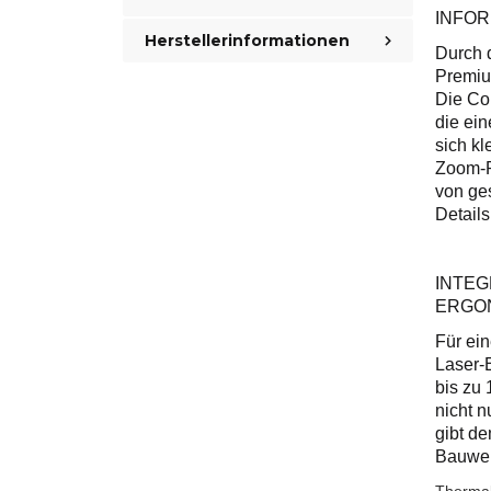
INFOR
Herstellerinformationen
Durch 
Premiu
Die Co
die ein
sich k
Zoom-P
von ge
Details
INTEG
ERGO
Für ein
Laser-
bis zu 
nicht 
gibt d
Bauwei