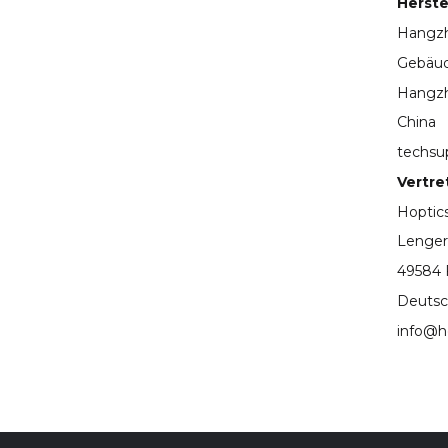
Herstel
Hangzh
Gebäud
Hangzh
China
techsu
Vertre
Hopti
Lenger
49584 
Deutsc
info@h