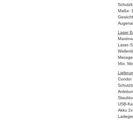
Schutzk
Maße: 
Gewicht
Augena
Laser E
Maximal
Laser-S
Wellenl
Messgen
Min. Mes
Lieferu
Condor
Schutzt
Anleitu
Staubtu
USB-Ka
Akku 2x
Ladeger