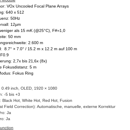
l Module
sor: VOx Uncooled Focal Plane Arrays
ng: 640 x 512
quenz: 50Hz
ervall: 12µm
eniger als 15 mK (@25°C), F#=1,0
ite: 50 mm
ngsreichweite: 2.600 m
d: 8.7° × 7.0° / 15.2 m x 12.2 m auf 100 m
 F0.9
erung: 2,7x bis 21,6x (8x)
e Fokusdistanz: 5 m
odus: Fokus Ring
: 0.49 inch, OLED, 1920 × 1080
n: -5 bis +3
s: Black Hot, White Hot, Red Hot, Fusion
at Field Correction): Automatische, manuelle, externe Korrektur
ro: Ja
o: Ja
unction