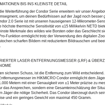
MATIONEN BIS INS KLEINSTE DETAIL
die Weiterführung der Condor Serie erweitern wir unser Angebo
msegment, um deinen Bedürfnissen auf der Jagd noch besser g
ndor 2.0 Serie ist mit unseren hauseigenen 12-Mikrometer-Sens
e höchste thermische Sensitivität von ≤15 Millikelvin NETD bie
leinste Merkmale des wildes wie Borsten oder das Geschlecht si
ro-Funktion ermöglicht trotz der Verwendung des digitalen Zoo
stochen scharfen Bildern mit reduziertem Bildrauschen und be
.
RIERTER LASER-ENTFERNUNGSMESSER (LRF) & ÜBER
NOMIE
en sicheren Schuss, ist die Entfernung zum Wild entscheidend. 
Entfernungsmesser im HIKMICRO Condor ermöglicht dem Jäger
1.000 Metern mit einer Genauigkeit von ±1 Meter präzise zu me
nur das Ansprechen, sondern eine Gesamteinschätzung der Situ
em Jäger die nötige Sicherheit. Das Condor überzeugt durch sei
se und ein geringes Gewicht von maximal 450 Gramm.