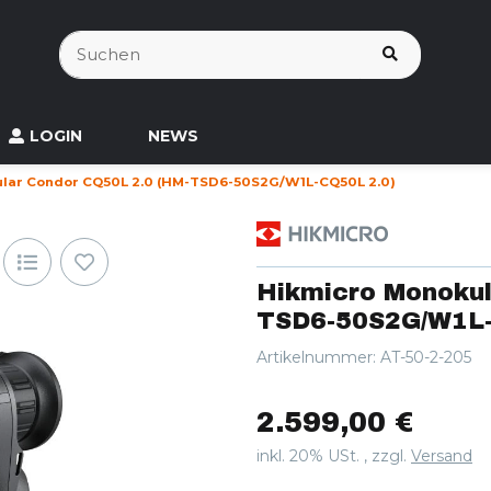
LOGIN
NEWS
lar Condor CQ50L 2.0 (HM-TSD6-50S2G/W1L-CQ50L 2.0)
Hikmicro Monokul
TSD6-50S2G/W1L-
Artikelnummer:
AT-50-2-205
2.599,00 €
inkl. 20% USt. , zzgl.
Versand