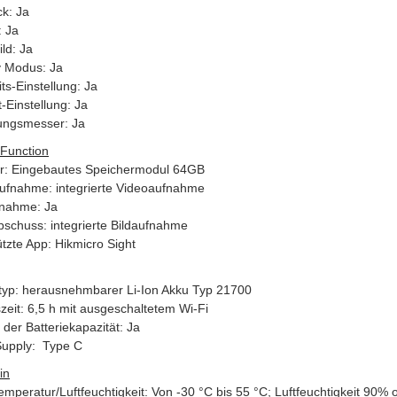
ck: Ja
: Ja
ild: Ja
 Modus: Ja
its-Einstellung: Ja
-Einstellung: Ja
ungsmesser: Ja
Function
r: Eingebautes Speichermodul 64GB
ufnahme: integrierte Videoaufnahme
nahme: Ja
schuss: integrierte Bildaufnahme
tzte App: Hikmicro Sight
etyp: herausnehmbarer Li-Ion Akku Typ 21700
zeit: 6,5 h mit ausgeschaltetem Wi-Fi
der Batteriekapazität: Ja
upply: Type C
in
emperatur/Luftfeuchtigkeit: Von -30 °C bis 55 °C; Luftfeuchtigkeit 90%