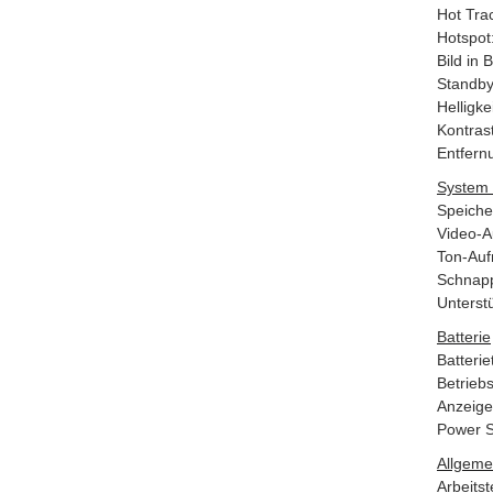
Hot Tra
Hotspot
Bild in B
Standby
Helligke
Kontrast
Entfern
System 
Speiche
Video-A
Ton-Auf
Schnapp
Unterstü
Batterie
Batteri
Betriebs
Anzeige 
Power S
Allgeme
Arbeitst