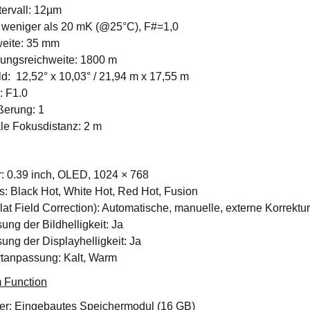
tervall: 12µm
weniger als 20 mK (@25°C), F#=1,0
eite: 35 mm
ungsreichweite: 1800 m
ld: 12,52° x 10,03° / 21,94 m x 17,55 m
: F1.0
ßerung: 1
le Fokusdistanz: 2 m
r: 0.39 inch, OLED, 1024 × 768
s: Black Hot, White Hot, Red Hot, Fusion
at Field Correction): Automatische, manuelle, externe Korrektur
ng der Bildhelligkeit: Ja
ng der Displayhelligkeit: Ja
tanpassung: Kalt, Warm
 Function
er: Eingebautes Speichermodul (16 GB)