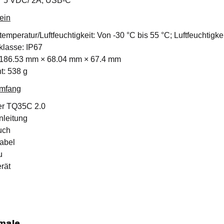
 5 VDC/ 2A, USB-C
ein
temperatur/Luftfeuchtigkeit: Von -30 °C bis 55 °C; Luftfeuchtigk
klasse: IP67
186.53 mm × 68.04 mm × 67.4 mm
t: 538 g
umfang
r TQ35C 2.0
nleitung
uch
abel
u
rät
male