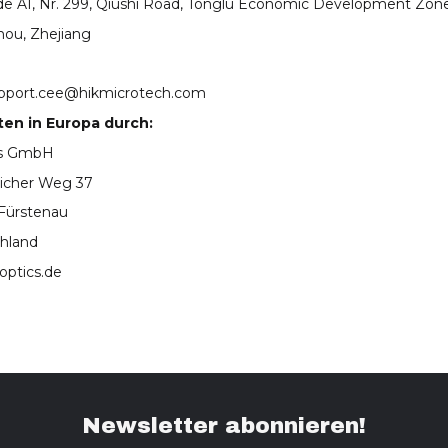
e A1, Nr. 299, Qiushi Road, Tonglu Economic Development Zone
ou, Zhejiang
pport.cee@hikmicrotech.com
ten in Europa durch:
cs GmbH
icher Weg 37
Fürstenau
hland
optics.de
Newsletter abonnieren!