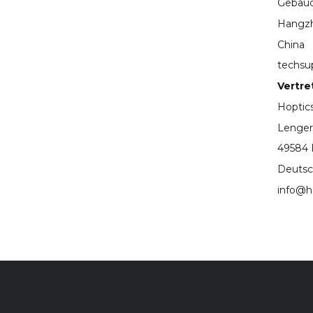
Gebäud
Hangzh
China
techsu
Vertre
Hopti
Lenger
49584 
Deutsc
info@h