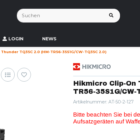
LOGIN
NEWS
n Thunder TQ35C 2.0 (HM-TR56-35S1G/CW-TQ35C 2.0)
Hikmicro Clip-On
TR56-35S1G/CW-T
Artikelnummer:
AT-50-2-127
Bitte beachten Sie bei d
Aufsatzgeräten auf Waff