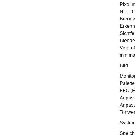
Pixelin
NETD: 
Brennw
Erkenn
Sichtfe
Blende
Vergrö
minima
Bild
Monito
Palette
FFC (Fl
Anpassu
Anpassu
Tonwer
System
Speich