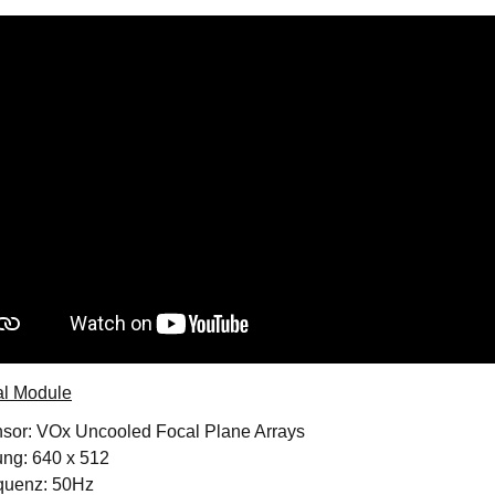
l Module
nsor: VOx Uncooled Focal Plane Arrays
ung: 640 x 512
equenz: 50Hz