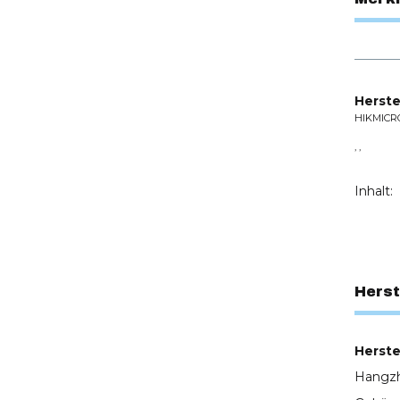
Herste
HIKMICR
, ,
Inhalt:
Herst
Herstel
Hangzh