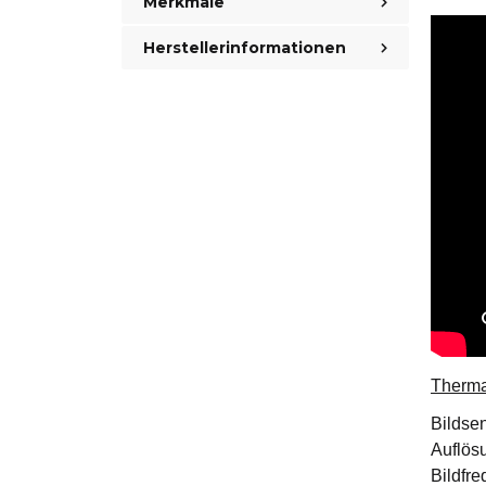
Merkmale
Herstellerinformationen
Therma
Bildse
Auflös
Bildfr