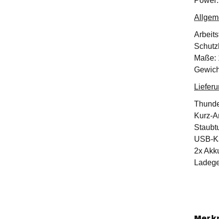
Power:
Allgem
Arbeits
Schutz
Maße: 
Gewich
Liefer
Thunde
Kurz-A
Staubt
USB-K
2x Akk
Ladege
Merk