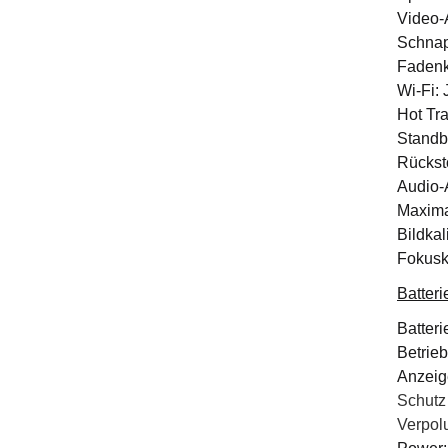
Video-
Schnap
Fadenk
Wi-Fi: 
Hot Tra
Standb
Rückst
Audio-
Maxima
Bildkal
Fokusk
Batteri
Batter
Betrieb
Anzeige
Schutz
Verpol