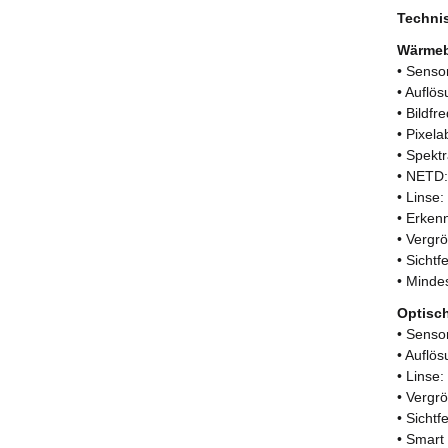
Techni
Wärmeb
• Senso
• Auflö
• Bildfr
• Pixel
• Spekt
• NETD:
• Linse
• Erken
• Vergrö
• Sichtf
• Minde
Optisc
• Senso
• Auflö
• Linse
• Vergrö
• Sichtf
• Smart