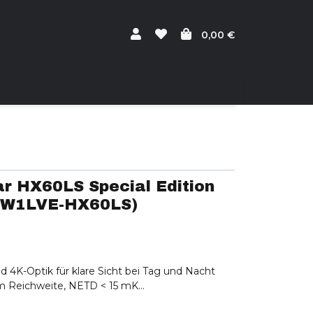
0,00 €
ar HX60LS Special Edition
/W1LVE-HX60LS)
 4K-Optik für klare Sicht bei Tag und Nacht
m Reichweite, NETD < 15 mK
1000 m und austauschbarer IR-Strahler