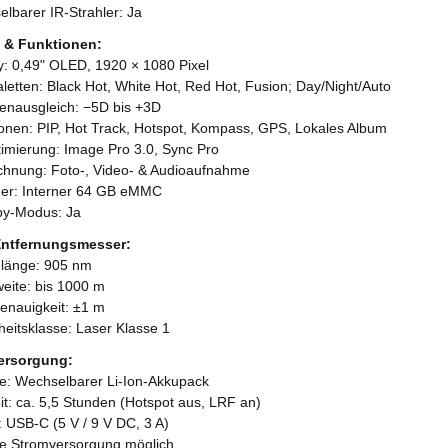
elbarer IR-Strahler: Ja
 & Funktionen:
ay: 0,49" OLED, 1920 × 1080 Pixel
aletten: Black Hot, White Hot, Red Hot, Fusion; Day/Night/Auto
rienausgleich: −5D bis +3D
ionen: PIP, Hot Track, Hotspot, Kompass, GPS, Lokales Album
ptimierung: Image Pro 3.0, Sync Pro
ichnung: Foto-, Video- & Audioaufnahme
her: Interner 64 GB eMMC
by-Modus: Ja
Entfernungsmesser:
nlänge: 905 nm
weite: bis 1000 m
enauigkeit: ±1 m
heitsklasse: Laser Klasse 1
ersorgung:
rie: Wechselbarer Li-Ion-Akkupack
it: ca. 5,5 Stunden (Hotspot aus, LRF an)
: USB-C (5 V / 9 V DC, 3 A)
ne Stromversorgung möglich