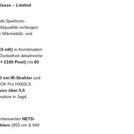
asse – Limited
ulti-Spektrum-
ldqualität verlangen.
te Wärmebild- und
15 mK)
in Kombination
 Dunkelheit detailreiche
× 2160 Pixel)
mit
60
 nm IR-Strahler
und
ROK Pro HX60LS
 von über 5,5
nsätze in Jagd,
erbesserten
NETD-
hlern
(850 nm & 940