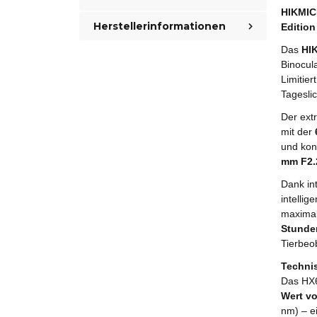
HIKMIC
Herstellerinformationen
Edition
Das
HI
Binocula
Limitier
Tagesli
Der ext
mit der
und kont
mm F2.
Dank in
intellig
maximale
Stunde
Tierbeo
Techni
Das HX6
Wert v
nm) – e