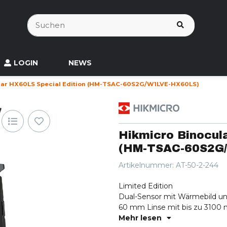
LOGIN
NEWS
lar HX60LS Special Edition (HM-TSAC-60S2G/W1LVE-HX60LS)
Hikmicro Binocul
(HM-TSAC-60S2G
Artikelnummer:
AT-50-2-244
Limited Edition
Dual-Sensor mit Wärmebild und
60 mm Linse mit bis zu 3100 
Laser-Entfernungsmesser bis 
Mehr lesen