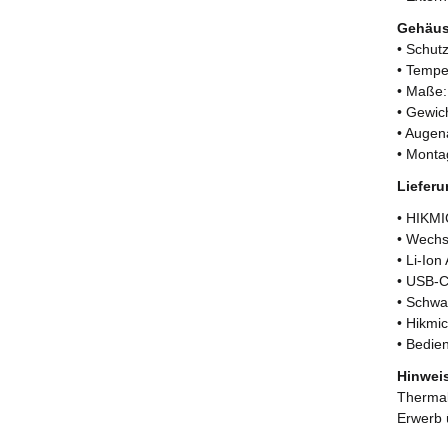
Gehäus
• Schut
• Tempe
• Maße:
• Gewic
• Augen
• Monta
Liefer
• HIKM
• Wechs
• Li-Io
• USB-C
• Schwa
• Hikmi
• Bedie
Hinwei
Thermal
Erwerb 