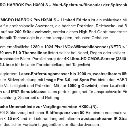
RO HABROK Pro HX60LS – Multi-Spektrum-Binocular der Spitzenkl
KMICRO HABROK Pro HX60LS – Limited Edition
ist ein exklusives M
r für professionelle Anwender, die höchste Präzision, Reichweite und Bi
t auf nur
200 Stück weltweit
, vereint dieses High-End-Gerät moderns
chtoptik-Technologie in einem kompakten, robusten Gehäuse.
rem empfindliche
1280 × 1024 Pixel VOx-Wärmebildsensor (NETD < 
60 mm F1.0 Thermallinse
liefert selbst bei Nebel, Regen oder völliger
raststarke Bilder. Parallel sorgt der
4K Ultra-HD CMOS-Sensor (3840 
2-Linse
für brillante Farbdarstellung bei Tageslicht.
tegriertem
Laser-Entfernungsmesser bis 1000 m
,
wechselbarem 850
enter Bildverarbeitung mit
Image Pro 3.0
und
Sync Pro
bietet das HAB
 Vielseitigkeit und Präzision. Mit nur
1050 g Gewicht
, einer
Laufzeit
n
und
IP67-Schutzklasse
ist es perfekt geeignet für anspruchsvolle Ei
bachtung, Sicherheit und Rettung.
sche Unterschiede zur Vorgängerversion HX60L(N):
0LS überzeugt mit einer
Bildfrequenz von 50 Hz
, einem nochmals v
on < 15 mK
und im Lieferumfang enthaltenen
austauschbaren IR-Stra
in deutlicher Fortschritt gegenüber der Standardversion.