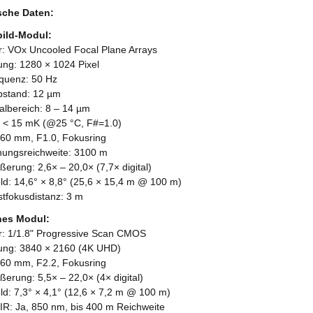
sche Daten:
ild-Modul:
r: VOx Uncooled Focal Plane Arrays
sung: 1280 × 1024 Pixel
equenz: 50 Hz
abstand: 12 µm
ralbereich: 8 – 14 µm
 < 15 mK (@25 °C, F#=1.0)
: 60 mm, F1.0, Fokusring
nungsreichweite: 3100 m
ßerung: 2,6× – 20,0× (7,7× digital)
eld: 14,6° × 8,8° (25,6 × 15,4 m @ 100 m)
stfokusdistanz: 3 m
hes Modul:
r: 1/1.8" Progressive Scan CMOS
sung: 3840 × 2160 (4K UHD)
: 60 mm, F2.2, Fokusring
ßerung: 5,5× – 22,0× (4× digital)
eld: 7,3° × 4,1° (12,6 × 7,2 m @ 100 m)
 IR: Ja, 850 nm, bis 400 m Reichweite