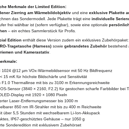
che Merkmale der Limited Edition:
dener Zierring am Wärmebildobjektiv
und eine
exklusive Plakette a
chnen das Sondermodell. Jede Plakette trägt eine
individuelle Serie
er frei wählbar ist (sofern verfügbar), sowie eine optionale
persönlic
chen
– ein echtes Sammlerstück für Profis.
ial Edition
enthält diese Version zudem ein exklusives Zubehörpaket
RO-Tragetasche (Harness)
sowie
gebrandetes Zubehör
bestehend
riemen und Kamerastativ
.
erkmale:
× 1024 @12 µm VOx-Wärmebildsensor mit 50 Hz Bildfrequenz
< 15 mK für höchste Bildschärfe und Sensitivität
 F1.0 Thermallinse mit bis zu 3100 m Erkennungsreichweite
OS-Sensor (3840 × 2160, F2.2) für gestochen scharfe Farbbilder bei 
 OLED-Display mit 1920 × 1080 Pixeln
rierter Laser-Entfernungsmesser bis 1000 m
elbarer 850 nm IR-Strahler mit bis zu 400 m Reichweite
eit über 5,5 Stunden mit wechselbarem Li-Ion-Akkupack
ktes, IP67-geschütztes Gehäuse – nur 1050 g
ierte Sonderedition mit exklusivem Zubehörset