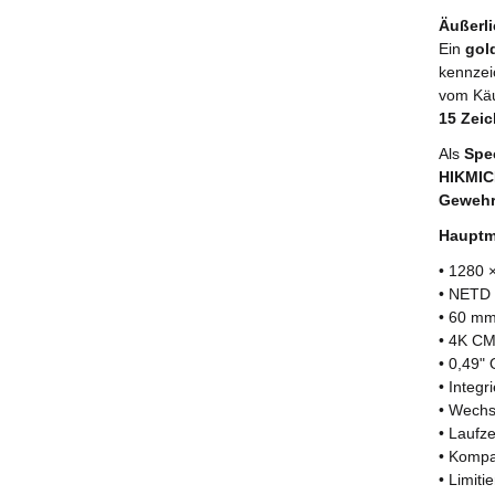
Äußerli
Ein
gol
kennzei
vom Käuf
15 Zei
Als
Spec
HIKMIC
Gewehr
Hauptm
• 1280 
• NETD 
• 60 mm
• 4K CM
• 0,49"
• Integ
• Wechs
• Laufz
• Kompa
• Limit