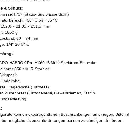
e & Schutz:
zklasse: IP67 (staub- und wasserdicht)
raturbereich: −30 °C bis +55 °C
 152,8 × 81,95 × 231,5 mm
ht: 1050 g
abstand: 60 – 74 mm
ge: 1/4"-20 UNC
umfang:
ICRO HABROK Pro HX60LS Multi-Spektrum-Binocular
elbarer 850 nm IR-Strahler
n Akkupack
 Ladekabel
rze Tragetasche (Harness)
cro Zubehörset (Patronenetui, Gewehrriemen, Stativ)
nungsanleitung
s:
geräte können exportrechtlichen Beschränkungen unterliegen. Bitte in
über mögliche Lizenzanforderungen bei den zuständigen Behörden.