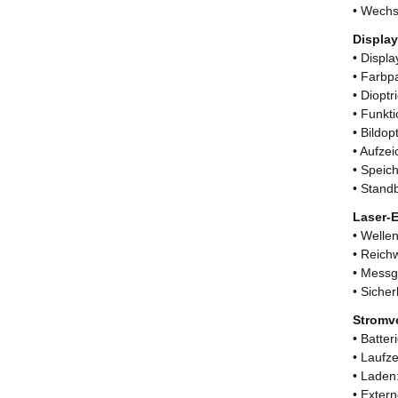
• Wechs
Display
• Displ
• Farbp
• Diopt
• Funkt
• Bildo
• Aufze
• Speic
• Stand
Laser-
• Welle
• Reich
• Messg
• Sicher
Stromv
• Batte
• Laufze
• Laden
• Exter