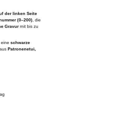
uf der linken Seite
nnummer (0–200)
, die
he Gravur
mit bis zu
: eine
schwarze
 aus
Patronenetui,
Tag