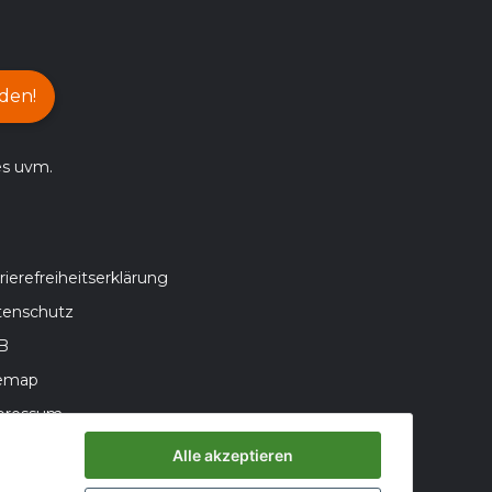
den!
es uvm.
rierefreiheitserklärung
tenschutz
B
temap
pressum
teriegesetzhinweise
Alle akzeptieren
errufsrecht