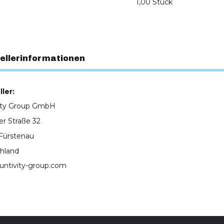
1,00 Stück
ellerinformationen
ler:
ity Group GmbH
er Straße 32
Fürstenau
hland
untivity-group.com