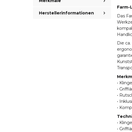
Merkmale
Farm-
Herstellerinformationen
Das Far
Werkzeu
kompak
Handlic
Die ca.
ergonom
garant
Kunstst
Transpo
Merkm
• Kling
• Griff
• Rutsc
• Inklu
• Kompa
Techni
• Kling
• Griff