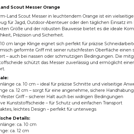
Land Scout Messer Orange
m-Land Scout Messer in leuchtendem Orange ist ein vielseitige
g für Jagd, Outdoor-Abenteuer oder den täglichen Einsatz im R
ten Größe und der robusten Bauweise bietet es die ideale Kom
hkeit, Präzision und Sicherheit.
 10 cm lange Klinge eignet sich perfekt für präzise Schneidarbei
isch geformte Griff mit seiner rutschfesten Oberfläche einen 
iert – auch bei nassen oder schmutzigen Bedingungen. Die mitge
offscheide schützt das Messer zuverlässig und ermöglicht einen
rt.
ale:
enlänge ca. 10 cm – ideal für präzise Schnitte und vielseitige A
länge ca. 12 cm – sorgt für eine angenehme, sichere Handhabung
hfester Griff – sicherer Halt auch bei widrigen Bedingungen
sive Kunststoffscheide – für Schutz und einfachen Transport
ktes, leichtes Design – perfekt für unterwegs
sche Details:
enlänge: ca. 10 cm
länge: ca. 12 cm