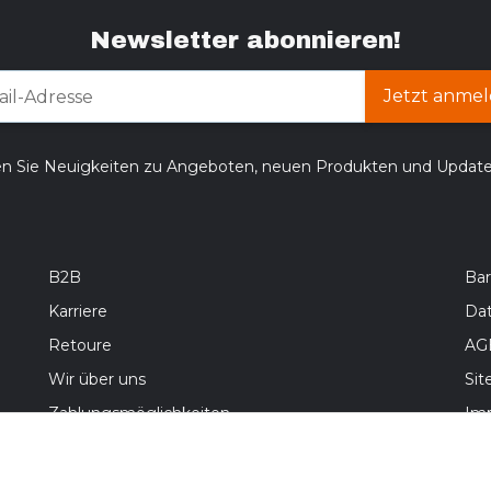
Newsletter abonnieren!
Jetzt anmel
en Sie Neuigkeiten zu Angeboten, neuen Produkten und Updat
B2B
Bar
Karriere
Da
Retoure
AG
Wir über uns
Si
Zahlungsmöglichkeiten
Im
Versandinformationen
Bat
Wid