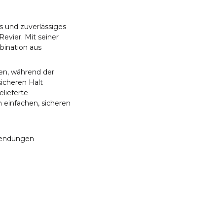
s und zuverlässiges
evier. Mit seiner
bination aus
ten, während der
sicheren Halt
lieferte
 einfachen, sicheren
nwendungen