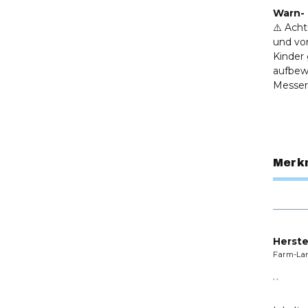
Warn- 
⚠️ Acht
und von
Kinder
aufbew
Messer
Merk
Herste
Farm-La
, ,