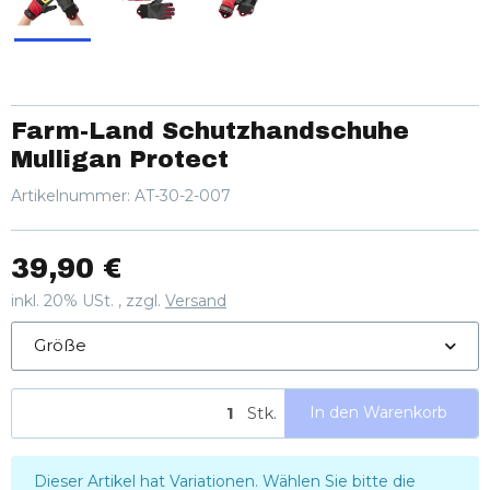
Farm-Land Schutzhandschuhe
Mulligan Protect
Artikelnummer:
AT-30-2-007
39,90 €
inkl. 20% USt. , zzgl.
Versand
Größe
Stk.
In den Warenkorb
x
Dieser Artikel hat Variationen. Wählen Sie bitte die