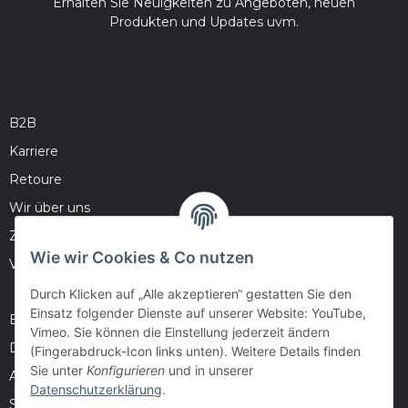
Erhalten Sie Neuigkeiten zu Angeboten, neuen
Produkten und Updates uvm.
B2B
Karriere
Retoure
Wir über uns
Zahlungsmöglichkeiten
Wie wir Cookies & Co nutzen
Versandinformationen
Durch Klicken auf „Alle akzeptieren“ gestatten Sie den
Einsatz folgender Dienste auf unserer Website: YouTube,
Barrierefreiheitserklärung
Vimeo. Sie können die Einstellung jederzeit ändern
Datenschutz
(Fingerabdruck-Icon links unten). Weitere Details finden
Sie unter
Konfigurieren
und in unserer
AGB
Datenschutzerklärung
.
Sitemap