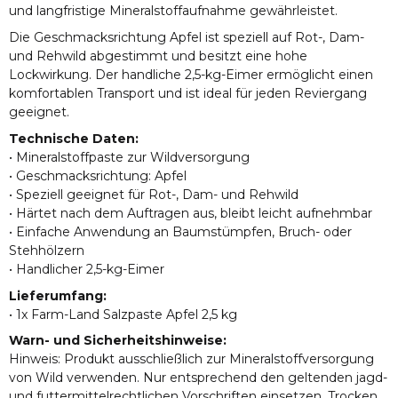
und langfristige Mineralstoffaufnahme gewährleistet.
Die Geschmacksrichtung Apfel ist speziell auf Rot-, Dam-
und Rehwild abgestimmt und besitzt eine hohe
Lockwirkung. Der handliche 2,5-kg-Eimer ermöglicht einen
komfortablen Transport und ist ideal für jeden Reviergang
geeignet.
Technische Daten:
• Mineralstoffpaste zur Wildversorgung
• Geschmacksrichtung: Apfel
• Speziell geeignet für Rot-, Dam- und Rehwild
• Härtet nach dem Auftragen aus, bleibt leicht aufnehmbar
• Einfache Anwendung an Baumstümpfen, Bruch- oder
Stehhölzern
• Handlicher 2,5-kg-Eimer
Lieferumfang:
• 1x Farm-Land Salzpaste Apfel 2,5 kg
Warn- und Sicherheitshinweise:
Hinweis: Produkt ausschließlich zur Mineralstoffversorgung
von Wild verwenden. Nur entsprechend den geltenden jagd-
und futtermittelrechtlichen Vorschriften einsetzen. Trocken,