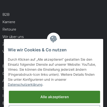
B2B
Karriere
Retoure
Wir über uns
Zahlungsmöglichkeiten
Wie wir Cookies & Co nutzen
Versandinformationen
Durch Klicken auf „Alle akzeptieren“ gestatten Sie den
Einsatz folgender Dienste auf unserer Website: YouTube,
Barrierefreiheitserklärung
Vimeo. Sie können die Einstellung jederzeit ändern
Datenschutz
(Fingerabdruck-Icon links unten). Weitere Details finden
Sie unter
Konfigurieren
und in unserer
AGB
Datenschutzerklärung
.
Sitemap
Impressum
Alle akzeptieren
Batteriegesetzhinweise