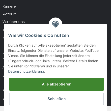
Karriere
Retoure
Wir über uns
Zahlungsmöglichkeiten
Wie wir Cookies & Co nutzen
Versandinformationen
Durch Klicken auf „Alle akzeptieren“ gestatten Sie den
Einsatz folgender Dienste auf unserer Website: YouTube,
Barrierefreiheitserklärung
Vimeo. Sie können die Einstellung jederzeit ändern
Datenschutz
(Fingerabdruck-Icon links unten). Weitere Details finden
Sie unter
Konfigurieren
und in unserer
AGB
Datenschutzerklärung
.
Sitemap
Impressum
Alle akzeptieren
Batteriegesetzhinweise
Widerrufsrecht
Schließen