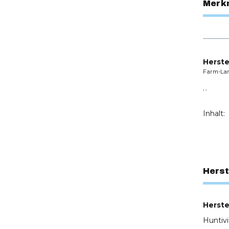
Merk
Herste
Farm-La
, ,
Inhalt:
Herst
Herstel
Huntiv