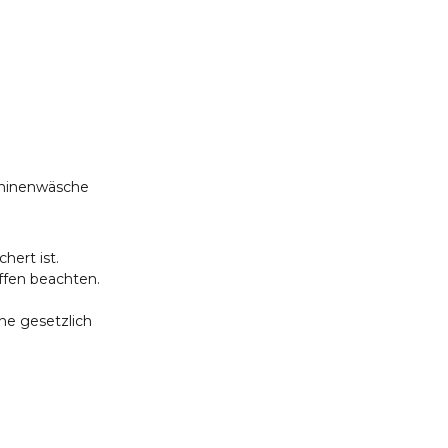
chinenwäsche
hert ist.
ffen beachten.
ne gesetzlich