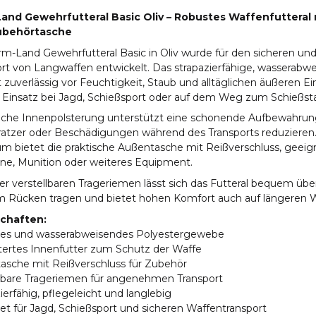
and Gewehrfutteral Basic Oliv – Robustes Waffenfutteral 
ubehörtasche
rm-Land Gewehrfutteral Basic in Oliv wurde für den sicheren un
rt von Langwaffen entwickelt. Das strapazierfähige, wasserabw
 zuverlässig vor Feuchtigkeit, Staub und alltäglichen äußeren Ei
n Einsatz bei Jagd, Schießsport oder auf dem Weg zum Schießst
iche Innenpolsterung unterstützt eine schonende Aufbewahrun
ratzer oder Beschädigungen während des Transports reduzieren.
um bietet die praktische Außentasche mit Reißverschluss, geeig
ne, Munition oder weiteres Equipment.
r verstellbaren Trageriemen lässt sich das Futteral bequem übe
m Rücken tragen und bietet hohen Komfort auch auf längeren 
chaften:
es und wasserabweisendes Polyestergewebe
tertes Innenfutter zum Schutz der Waffe
asche mit Reißverschluss für Zubehör
llbare Trageriemen für angenehmen Transport
ierfähig, pflegeleicht und langlebig
t für Jagd, Schießsport und sicheren Waffentransport