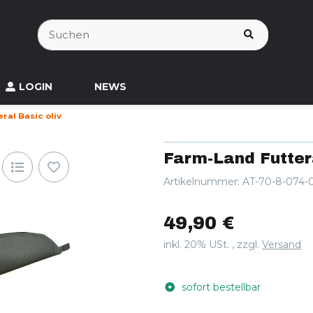
LOGIN
NEWS
ral Basic oliv
Farm-Land Futtera
Artikelnummer:
AT-70-8-074-
49,90 €
inkl. 20% USt. , zzgl.
Versand
sofort bestellbar