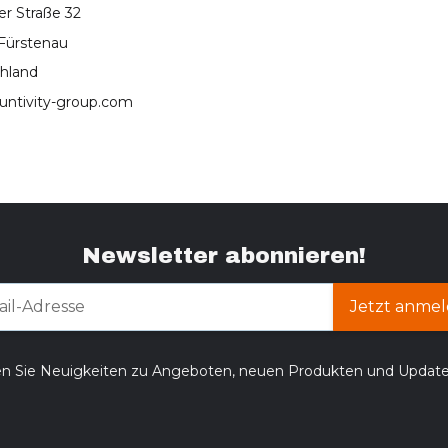
er Straße 32
Fürstenau
hland
untivity-group.com
Newsletter abonnieren!
Jetzt anmel
en Sie Neuigkeiten zu Angeboten, neuen Produkten und Updat