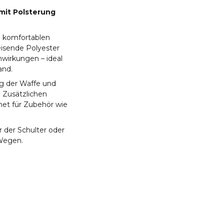
mit Polsterung
d komfortablen
eisende Polyester
nwirkungen – ideal
and.
g der Waffe und
 Zusätzlichen
net für Zubehör wie
r der Schulter oder
Wegen.