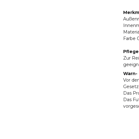
Merkma
Außenm
Innenm
Materi
Farbe O
Pflege
Zur Re
geeign
Warn- 
Vor dem
Gesetz
Das Pr
Das Fut
vorges