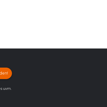
den!
es uvm.