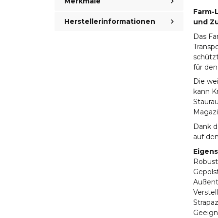
Merkmale
Farm-L
Herstellerinformationen
und Z
Das Fa
Transpo
schützt
für de
Die we
kann K
Staura
Magazi
Dank de
auf de
Eigens
Robust
Gepols
Außent
Verste
Strapaz
Geeigne