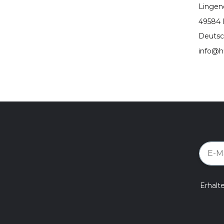
Lingen
49584 
Deutsc
info@h
Erhalt