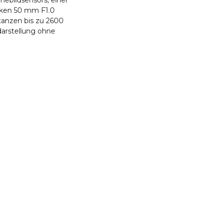
ebildsensors, einer
rken 50 mm F1.0
tanzen bis zu 2600
darstellung ohne