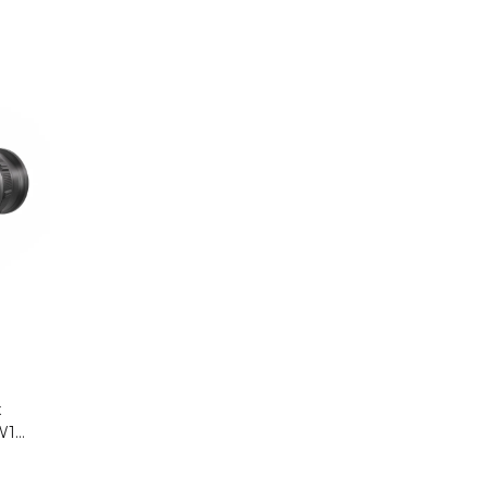
x
W1-