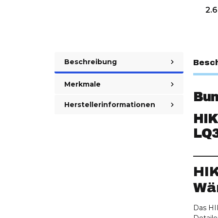
2.
Beschreibung
Besc
Merkmale
Bun
Herstellerinformationen
HIK
LQ3
_______
HI
Wär
Das HI