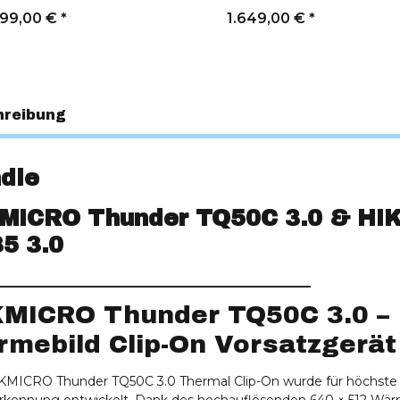
699,00 €
*
1.649,00 €
*
hreibung
dle
MICRO Thunder TQ50C 3.0 & HI
5 3.0
__________________________________________________
KMICRO Thunder TQ50C 3.0 –
mebild Clip-On Vorsatzgerät
KMICRO Thunder TQ50C 3.0 Thermal Clip-On wurde für höchste 