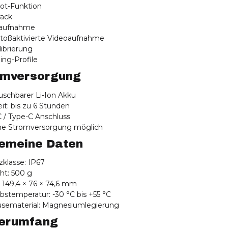
pot-Funktion
rack
oaufnahme
stoßaktivierte Videoaufnahme
alibrierung
oing-Profile
omversorgung
uschbarer Li-Ion Akku
eit: bis zu 6 Stunden
 / Type-C Anschluss
rne Stromversorgung möglich
gemeine Daten
zklasse: IP67
ht: 500 g
 149,4 × 76 × 74,6 mm
ebstemperatur: -30 °C bis +55 °C
usematerial: Magnesiumlegierung
ferumfang