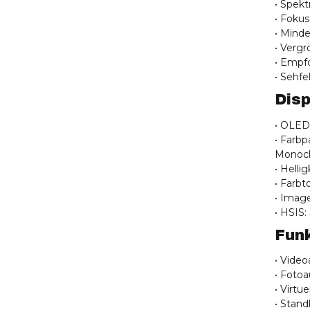
• Spekt
• Fokus
• Minde
• Vergr
• Empf
• Sehfe
Disp
• OLED-
• Farb
Monoc
• Helli
• Farb
• Image
• HSIS:
Fun
• Vide
• Foto
• Virtu
• Stan