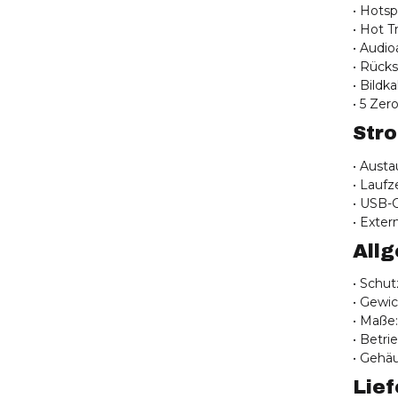
• Hots
• Hot T
• Audi
• Rück
• Bildk
• 5 Zer
Str
• Austa
• Laufz
• USB-C
• Exte
All
• Schut
• Gewic
• Maße:
• Betri
• Gehä
Lie