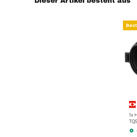
Dieser Artikel besteht aus
Best
1x
H
TQ5
50S