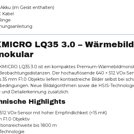
n Akku (im Gerät enthalten)
C Kabel
Ringe
enungsanleitung
MICRO LQ35 3.0 – Wärmebild
nokular
KMICRO LQ35 3.0 ist ein kompaktes Premium-Wärmebildmonokula
Beobachtungsdistanzen. Der hochauflösende 640 × 512 VOx-Se
 35 mm F1.0 Objektiv liefern kontrastreiche Bilder selbst bei sc
bedingungen. Neue Bildalgorithmen sowie die HSIS-Technologi
 und Detailerkennung zusätzlich.
hnische Highlights
 512 VOx-Sensor mit hoher Empfindlichkeit (<15 mK)
 F1.0 Objektiv
ktionsreichweite bis 1800 m
-Technologie