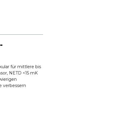
-
r für mittlere bis
nsor, NETD <15 mK
hwierigen
e verbessern