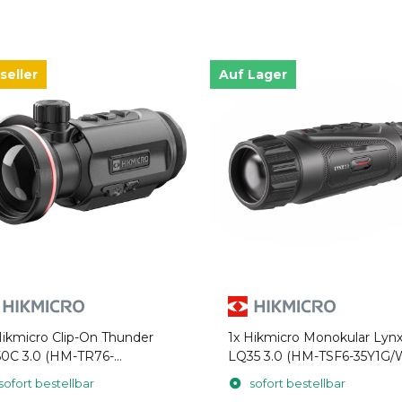
seller
Auf Lager
ikmicro Clip-On Thunder
1x
Hikmicro Monokular Lyn
0C 3.0 (HM-TR76-
LQ35 3.0 (HM-TSF6-35Y1G/
2G/W-TQ50C 3.0)
LQ35 3.0)
sofort bestellbar
sofort bestellbar