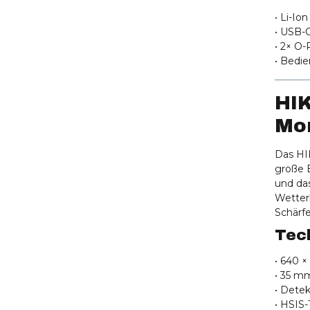
• Li-Io
• USB-
• 2× O-
• Bedi
HIK
Mo
Das HI
große 
und das
Wetter
Schärfe
Tec
• 640 ×
• 35 mm
• Dete
• HSIS