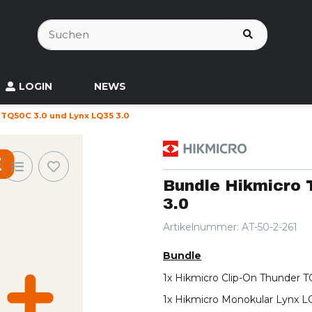
LOGIN
NEWS
TQ50C 3.0 und Lynx LQ35 3.0
Bundle Hikmicro 
3.0
Artikelnummer:
AT-50-2-261
Bundle
1x Hikmicro Clip-On Thunder
1x Hikmicro Monokular Lynx L