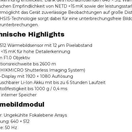
erkennung entwickelt. Dank des hochauflösenden 640 × 512 Wärm
schen Empfindlichkeit von NETD <15 mK sowie der leistungssta
ermöglicht das Gerät zuverlässige Beobachtungen auf große Dis
HSIS-Technologie sorgt dabei für eine unterbrechungsfreie Bild
erunterbrechungen.
hnische Highlights
 512 Wärmebildsensor mit 12 μm Pixelabstand
 <15 mK für hohe Detailerkennung
 F1.0 Objektiv
ktionsreichweite bis 2600 m
 (HIKMICRO Shutterless Imaging System)
-Display mit 1920 × 1080 Auflösung
uschbarer Li-Ion Akku mit bis zu 6 Stunden Laufzeit
toßfestigkeit bis 1000 g / 0,4 ms
 interner Speicher
mebildmodul
or: Ungekühlte Fokalebene Arrays
sung: 640 × 512
ate: 50 Hz