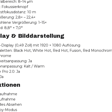
ralbereich: 8–14 μm
: Fokussierknopf
stfokusdistanz: 10 m
ößerung: 2,8× – 22,4×
ohlene Vergrößerung: 1–15×
ld: 8,8° × 7,0°
lay & Bilddarstellung
Display (0,49 Zoll) mit 1920 × 1080 Auflösung
paletten: Black Hot, White Hot, Red Hot, Fusion, Red Monochro
hrome
gkeitsanpassung: Ja
tonanpassung: Kalt / Warm
 Pro 2.0: Ja
 Ja
ktionen
oaufnahme
aufnahme
elles Absehen
dby-Modus