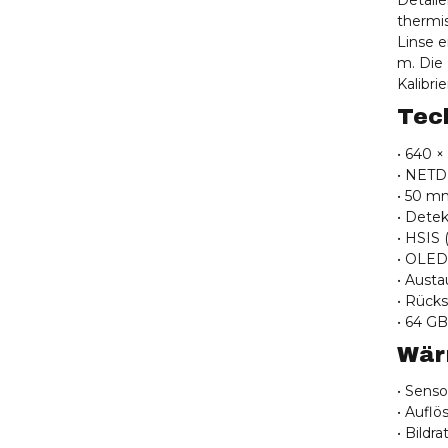
Detail
thermi
Linse 
m. Die 
Kalibri
Tec
• 640 ×
• NETD
• 50 mm
• Dete
• HSIS
• OLED
• Austa
• Rücks
• 64 GB
Wär
• Sens
• Auflö
• Bildr