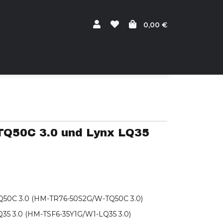
0,00 €
TQ50C 3.0 und Lynx LQ35
 TQ50C 3.0 (HM-TR76-50S2G/W-TQ50C 3.0)
Q35 3.0 (HM-TSF6-35Y1G/W1-LQ35 3.0)